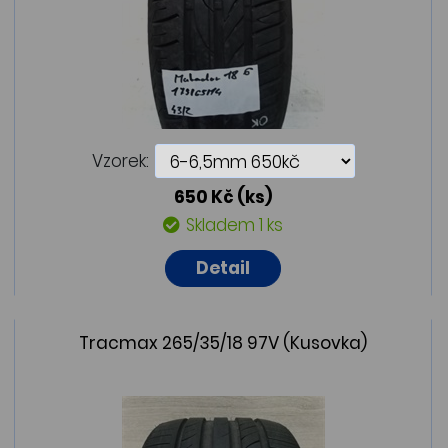
Vzorek:
650 Kč
(ks)
Skladem 1 ks
Detail
Tracmax 265/35/18 97V (Kusovka)