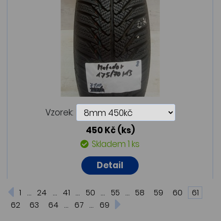
Vzorek:
450 Kč
(ks)
Skladem 1 ks
Detail
...
...
...
...
...
1
24
41
50
55
58
59
60
61
...
...
62
63
64
67
69