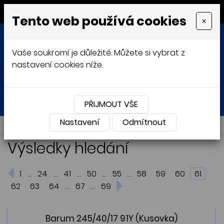
MENU
Tento web používá cookies
×
Vaše soukromí je důležité. Můžete si vybrat z
nastavení cookies níže.
Přihlásit
Košík
0
0 Kč
PŘIJMOUT VŠE
Nastavení
NABÍDKA
Odmítnout
Výsledky hledání
...
...
...
...
...
1
24
41
50
55
58
59
60
61
...
...
62
63
64
67
69
Barum 245/40/17 91Y (Kusovka)