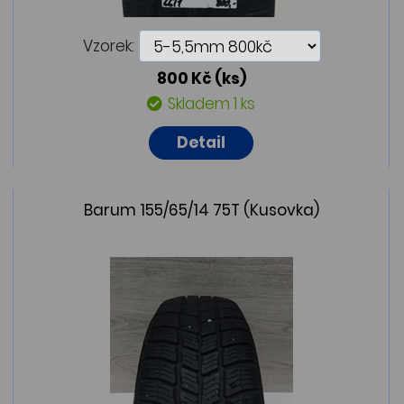
Vzorek:
800 Kč
(ks)
Skladem 1 ks
Detail
Barum 155/65/14 75T (Kusovka)