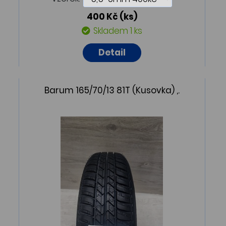
400 Kč
(ks)
Skladem 1 ks
Detail
Barum 165/70/13 81T (Kusovka) ,.