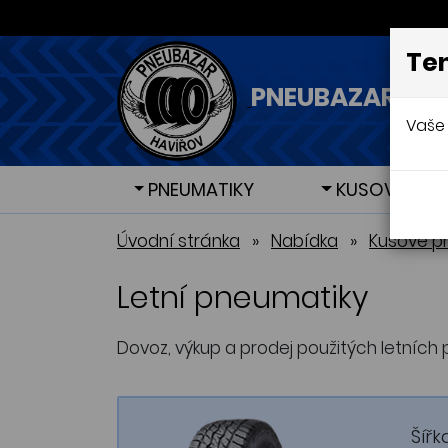
Ten
PNEUBAZAR - H
Vaše 
PNEUMATIKY
KUSOVÉ PNE
Letní pneumatiky
Letní pneumatiky
Zimní 
Zimní 
Úvodní stránka
»
Nabídka
»
Kusové p
Letní pneumatiky
Dovoz, výkup a prodej použitých letních 
Šířk