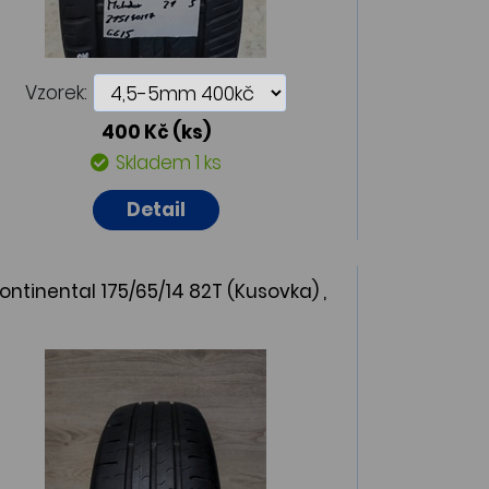
Vzorek:
400 Kč
(ks)
Skladem 1 ks
Detail
ontinental 175/65/14 82T (Kusovka) ,