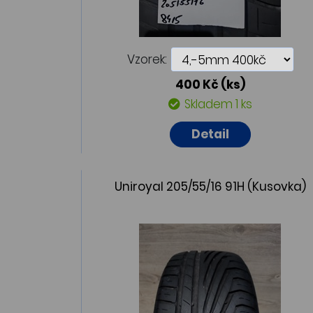
Vzorek:
400 Kč
(ks)
Skladem 1 ks
Detail
Uniroyal 205/55/16 91H (Kusovka)