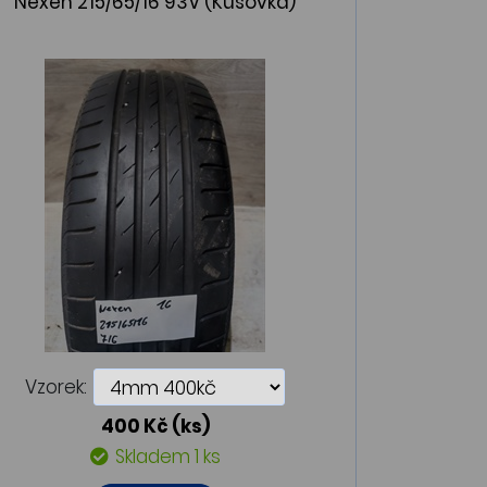
Nexen 215/65/16 93V (Kusovka)
Vzorek:
400 Kč
(ks)
Skladem 1 ks