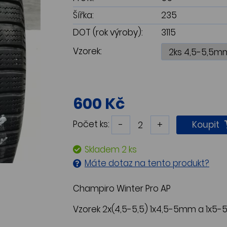
Šířka:
235
DOT (rok výroby):
3115
Vzorek:
600 Kč
Počet ks:
-
+
Koupit
Skladem 2 ks
Máte dotaz na tento produkt?
Champiro Winter Pro AP
Vzorek 2x(4,5-5,5) 1x4,5-5mm a 1x5