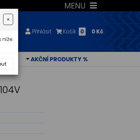
MENU
×
Přihlásit
Košík
0
0 Kč
 níže.
KY
AKČNÍ PRODUKTY %
out
 104V