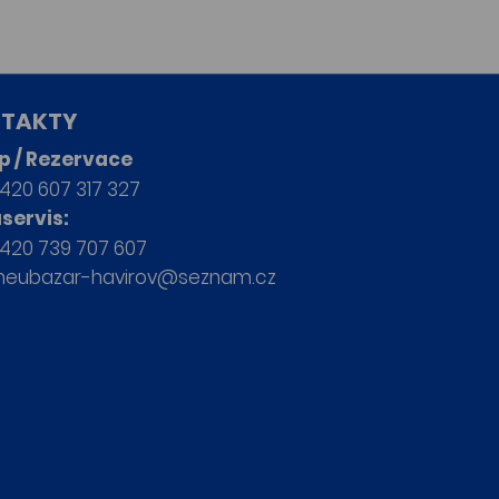
TAKTY
p / Rezervace
420 607 317 327
servis:
420 739 707 607
neubazar-havirov@seznam.cz