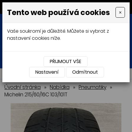
MENU
Tento web používá cookies
×
Vaše soukromí je důležité. Můžete si vybrat z
nastavení cookies níže.
Přihlásit
Košík
0
0 Kč
PŘIJMOUT VŠE
Nastavení
NABÍDKA
Odmítnout
Úvodní stránka
»
Nabídka
»
Pneumatiky
»
Michelin 215/60/16C 103/101T