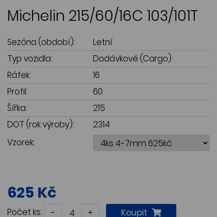
Michelin 215/60/16C 103/101T
Sezóna (období):
Letní
Typ vozidla:
Dodávkové (Cargo)
Ráfek:
16
Profil:
60
Šířka:
215
DOT (rok výroby):
2314
Vzorek:
625 Kč
Počet ks:
-
+
Koupit