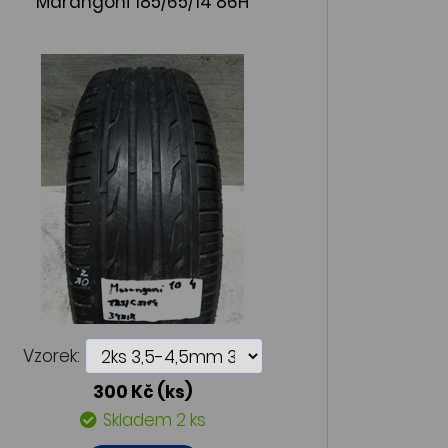
Marangoni 185/65/14 86H
Vzorek:
300 Kč
(ks)
Skladem 2 ks