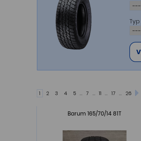
Typ 
V
...
...
...
...
1
2
3
4
5
7
11
17
26
Barum 165/70/14 81T