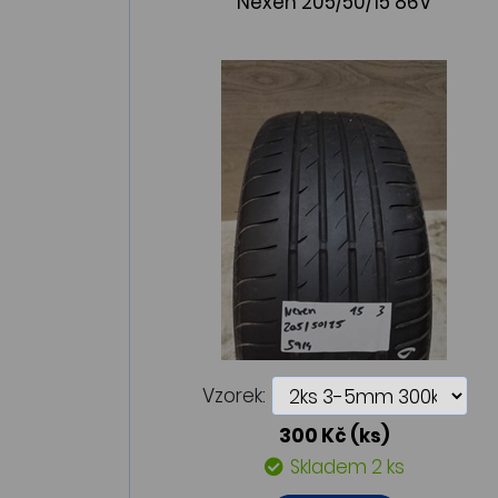
Nexen 205/50/15 86V
Vzorek:
300 Kč
(ks)
Skladem 2 ks