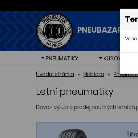
Ten
PNEUBAZAR - H
Vaše 
PNEUMATIKY
KUSOVÉ PNE
Letní pneumatiky
Letní pneumatiky
Zimní 
Zimní 
Úvodní stránka
»
Nabídka
»
Pneumati
Letní pneumatiky
Dovoz, výkup a prodej použitých letních 
Šířk