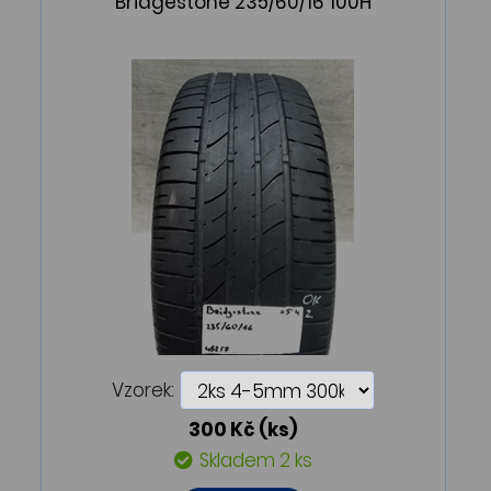
Bridgestone 235/60/16 100H
Vzorek:
300 Kč
(ks)
Skladem 2 ks