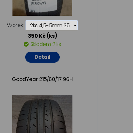
Vzorek:
350 Kč
(ks)
Skladem 2 ks
Detail
GoodYear 215/60/17 96H