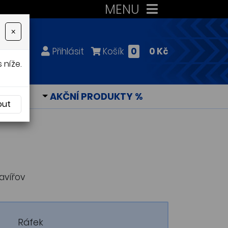
MENU
×
Přihlásit
Košík
0
0 Kč
 níže.
KY
AKČNÍ PRODUKTY %
out
Havířov
Ráfek