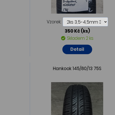
Vzorek:
350 Kč
(ks)
Skladem 2 ks
Detail
Hankook 145/80/13 75S