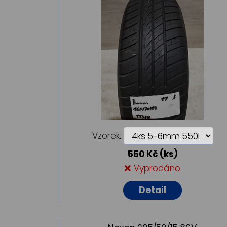
Vzorek:
550 Kč
(ks)
Vyprodáno
Detail