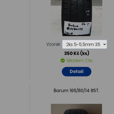
Vzorek:
350 Kč
(ks)
Skladem 2 ks
Detail
Barum 165/80/14 85T.