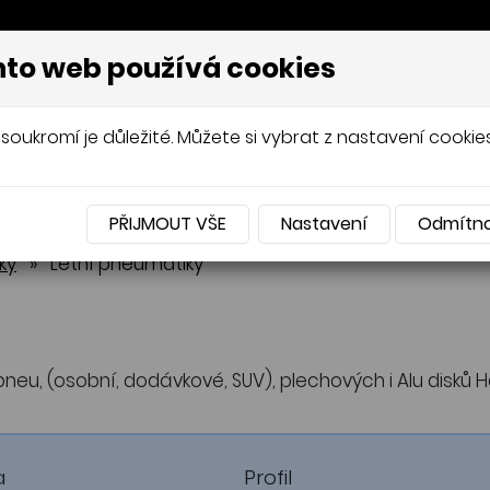
to web používá cookies
AVÍŘOV, PNEUSERVIS
soukromí je důležité. Můžete si vybrat z nastavení cookies
UMATIKY
OCELOVÉ DISKY
HLINÍKOVÉ DIS
PŘIJMOUT VŠE
Nastavení
Odmítn
pneumatiky
pneumatiky
Celoroční pneumatiky
Celoroční pneumatiky
ky
»
Letní pneumatiky
pneu, (osobní, dodávkové, SUV), plechových i Alu disků 
a
Profil