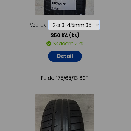
Vzorek:
350 Kč
(ks)
Skladem 2 ks
Detail
Fulda 175/65/13 80T