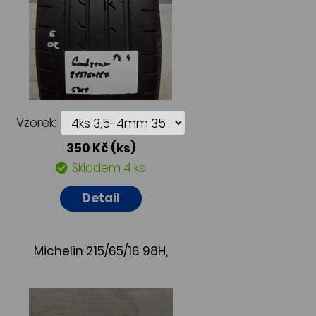
Vzorek:
350 Kč
(ks)
Skladem 4 ks
Detail
Michelin 215/65/16 98H,