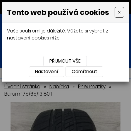
MENU
Tento web používá cookies
×
Vaše soukromí je důležité. Můžete si vybrat z
nastavení cookies níže.
Přihlásit
Košík
0
0 Kč
PŘIJMOUT VŠE
Nastavení
NABÍDKA
Odmítnout
Úvodní stránka
»
Nabídka
»
Pneumatiky
»
Barum 175/65/13 80T