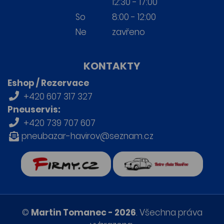
12:30 - 17:00
So
8:00 - 12:00
Ne
zavřeno
KONTAKTY
Eshop / Rezervace
+420 607 317 327
Pneuservis:
+420 739 707 607
pneubazar-havirov@seznam.cz
firmy.cz
Retro auta Havířov
©
Martin Tomanec - 2026
. Všechna práva