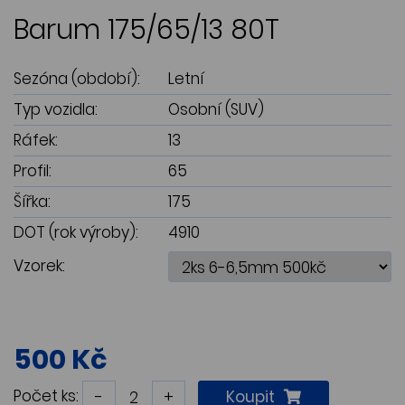
Barum 175/65/13 80T
Sezóna (období):
Letní
Typ vozidla:
Osobní (SUV)
Ráfek:
13
Profil:
65
Šířka:
175
DOT (rok výroby):
4910
Vzorek:
500 Kč
Počet ks:
-
+
Koupit