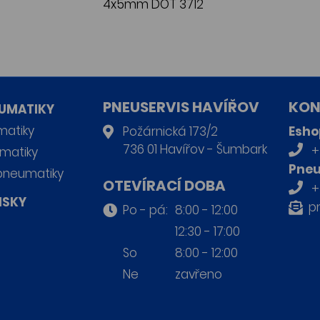
4x5mm DOT 3712
PNEUSERVIS HAVÍŘOV
KON
UMATIKY
matiky
Požárnická 173/2
Esho
736 01 Havířov - Šumbark
+
matiky
Pneu
pneumatiky
OTEVÍRACÍ DOBA
+
ISKY
p
Po - pá:
8:00 - 12:00
12:30 - 17:00
So
8:00 - 12:00
Ne
zavřeno