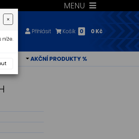
MENU
×
Přihlásit
Košík
0
0 Kč
 níže.
KY
AKČNÍ PRODUKTY %
out
H