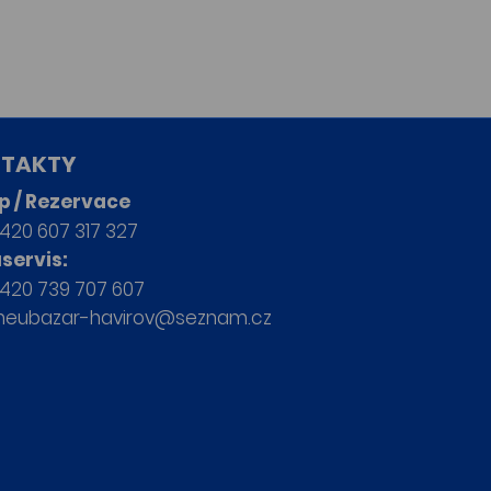
TAKTY
p / Rezervace
420 607 317 327
servis:
420 739 707 607
neubazar-havirov@seznam.cz