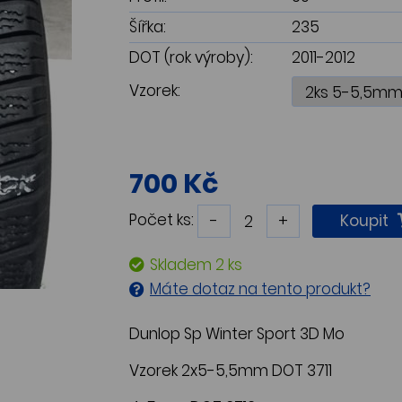
Šířka:
235
DOT (rok výroby):
2011-2012
Vzorek:
700 Kč
Počet ks:
-
+
Koupit
Skladem 2 ks
Máte dotaz na tento produkt?
Dunlop Sp Winter Sport 3D Mo
Vzorek 2x5-5,5mm DOT 3711