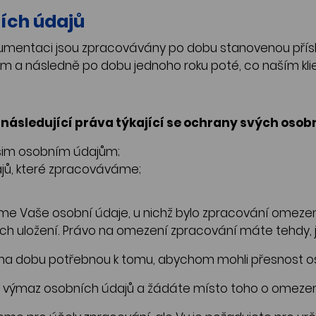
ích údajů
mentaci jsou zpracovávány po dobu stanovenou přísl
em a následně po dobu jednoho roku poté, co naším kl
následující práva týkající se ochrany svých osob
ašim osobním údajům;
jů, které zpracováváme;
 Vaše osobní údaje, u nichž bylo zpracování omezeno
ch uložení. Právo na omezení zpracování máte tehdy, je
 na dobu potřebnou k tomu, abychom mohli přesnost os
 výmaz osobních údajů a žádáte místo toho o omezení j