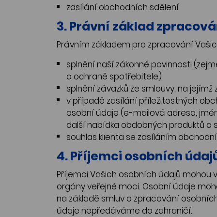
zasílání obchodních sdělení
3. Právní základ zpracov
Právním základem pro zpracování Vašich
splnění naší zákonné povinnosti (zejmén
o ochraně spotřebitele)
splnění závazků ze smlouvy, na její
v případě zasílání příležitostných 
osobní údaje (e-mailová adresa, jmé
další nabídka obdobných produktů a 
souhlas klienta se zasíláním obchodn
4. Příjemci osobních údaj
Příjemci Vašich osobních údajů mohou v
orgány veřejné moci. Osobní údaje moho
na základě smluv o zpracování osobníc
údaje nepředáváme do zahraničí.