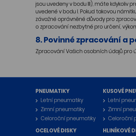
jsou uvedeny v bodu III), máte kdykoliv
uvedené v bodu I. Pokud takovou námit
závažné oprávněné důvody pro zpracován
o zpracování nezbytné pro určení, výko
8. Povinné zpracování a 
Zpracování Vašich osobních údajů pro 
PNEUMATIKY
KUSOVÉ PNE
Letní pneumatiky
Letní pneu
Zimní pneumatiky
Zimní pneu
Celoroční pneumatiky
Celoroční 
OCELOVÉ DISKY
HLINÍKOVÉ D