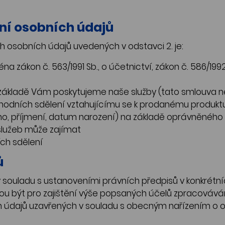
ání osobních údajů
 osobních údajů uvedených v odstavci 2. je:
a zákon č. 563/1991 Sb., o účetnictví, zákon č. 586/1992 
mž základě Vám poskytujeme naše služby (tato smlouva
obchodních sdělení vztahujícímu se k prodanému produ
no, příjmení, datum narození) na základě oprávněného
služeb může zajímat
ích sdělení
ů
 souladu s ustanoveními právních předpisů v konkrét
u být pro zajištění výše popsaných účelů zpracovávány
h údajů uzavřených v souladu s obecným nařízením o 