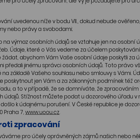
ujeme pro účely zpracování, ale Vy je požadujete pro u
racování uvedenou níže v bodu VII., dokud nebude ověře
jmy nebo právy a svobodami;
 na výmaz osobních údajů se vztahuje jen na osobní ú
užeb. Údaje, které o Vás vedeme za účelem poskytován
e žádat, abychom Vám Vaše osobní údaje poskytli za ú
 předali jinému správci osobních údajů. Toto právo v
na základě Vašeho souhlasu nebo smlouvy s Vámi. Úd
me poskytnout jen Vám a za zákonných podmínek též or
adu, a to v případě, že se domníváte, že zpracováním
 údajů. Stížnost můžete podat u dozorového úřadu v m
 došlo k údajnému porušení. V České republice je do
00 Praha 7,
www.uoou.cz
.
roti zpracování
ováváme pro účely oprávněných zájmů našich nebo něk