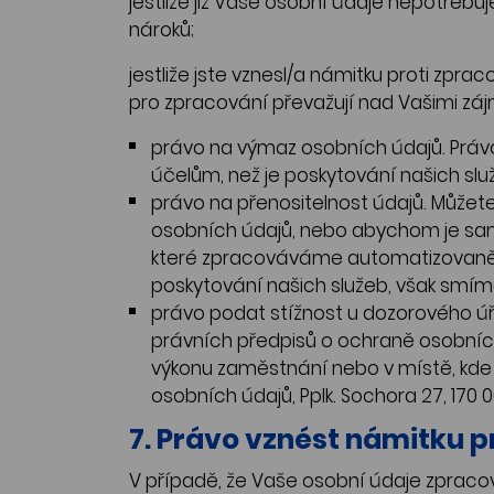
jestliže již Vaše osobní údaje nepotřeb
nároků;
jestliže jste vznesl/a námitku proti zp
pro zpracování převažují nad Vašimi zá
právo na výmaz osobních údajů. Právo
účelům, než je poskytování našich sl
právo na přenositelnost údajů. Můžet
osobních údajů, nebo abychom je sami
které zpracováváme automatizovaně 
poskytování našich služeb, však smí
právo podat stížnost u dozorového úř
právních předpisů o ochraně osobních
výkonu zaměstnání nebo v místě, kde
osobních údajů, Pplk. Sochora 27, 170 
7. Právo vznést námitku p
V případě, že Vaše osobní údaje zprac