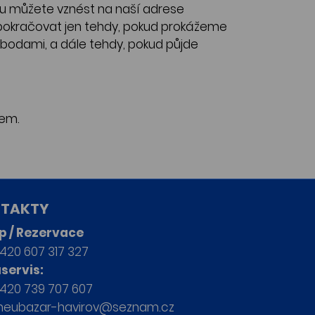
tku můžete vznést na naší adrese
pokračovat jen tehdy, pokud prokážeme
bodami, a dále tehdy, pokud půjde
kem.
TAKTY
p / Rezervace
420 607 317 327
servis:
420 739 707 607
neubazar-havirov@seznam.cz