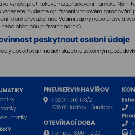
 právo vznést proti takovému zpracování námitku. Námi
ku vznesete, budeme oprávněni v takovém zpracování 
í, které převažují nad Vašimi zájmy nebo právy a svo
n nebo obhajobu právních nároků.
povinnost poskytnout osobní údaje
účely poskytování našich služeb je zákonným požadav
PNEUSERVIS HAVÍŘOV
KON
UMATIKY
matiky
Požárnická 173/2
Esho
736 01 Havířov - Šumbark
+
matiky
Pneu
pneumatiky
OTEVÍRACÍ DOBA
+
ISKY
p
Po - pá:
8:00 - 12:00