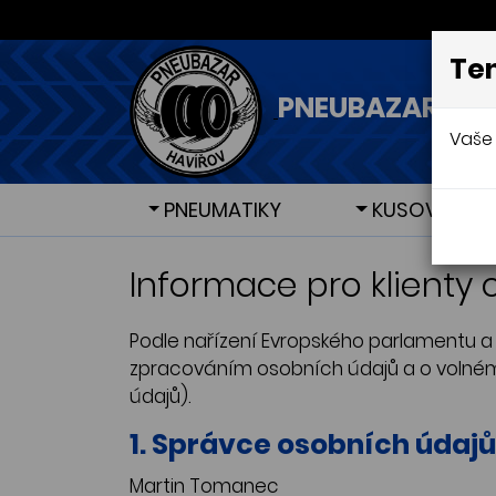
Ten
PNEUBAZAR - H
Vaše 
PNEUMATIKY
KUSOVÉ PNE
Letní pneumatiky
Letní pneumatiky
Zimní 
Zimní 
Informace pro klienty
Podle nařízení Evropského parlamentu a R
zpracováním osobních údajů a o volném
údajů).
1. Správce osobních údajů
Martin Tomanec