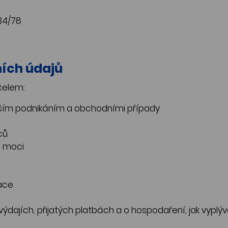
134/78
ních údajů
čelem:
aším podnikáním a obchodními případy
ců
é moci
ace
ýdajích, přijatých platbách a o hospodaření, jak vyplýv