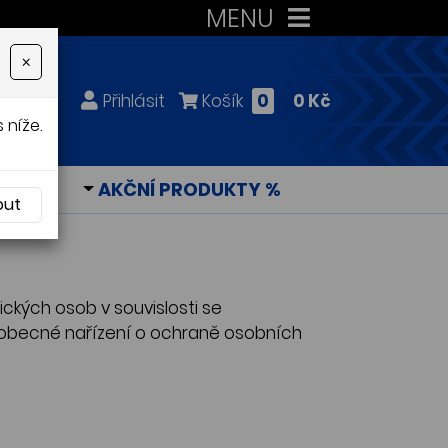
MENU
×
Přihlásit
Košík
0
0 Kč
 níže.
KY
AKČNÍ PRODUKTY %
out
ckých osob v souvislosti se
(obecné nařízení o ochraně osobních