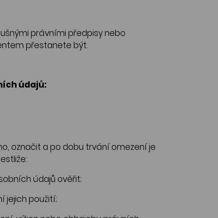
ušnými právními předpisy nebo
ientem přestanete být.
ních údajů:
, označit a po dobu trvání omezení je
stliže:
obních údajů ověřit;
ejich použití;