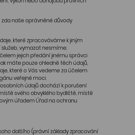
rčení, výkon nebo obhajobu právních
no, zda naše oprávněné důvody
daje, které zpracováváme k jiným
í služeb, vymazat nesmíme;
čelem jejich předání jinému správci
šak máte pouze ohledně těch údajů,
aje, které o Vás vedeme za účelem
gánu veřejné moci.
 osobních údajů dochází k porušení
ístě svého obvyklého bydliště, místě
zorovým úřadem Úřad na ochranu
oho dalšího (právní základy zpracování