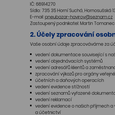
IČ: 68914270
Sídlo: 735 35 Horní Suchá, Hornosušská 
E-mail:
pneubazar-havirov@seznam.cz
Zastoupený podnikatel: Martin Tomanec
2. Účely zpracování osob
Vaše osobní údaje zpracováváme za ú
vedení dokumentace související s n
vedení objednávacích systémů
vedení adresářů klientů a zaměstnan
zpracování výkazů pro orgány veřejn
účetních a daňových operacích
vedení evidence stížností
vedení seznamů vyřazené dokument
vedení reklamací
vedení evidence o našich příjmech a v
a účetnictví