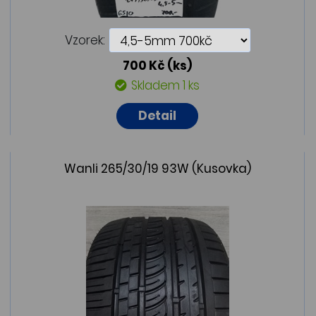
Vzorek:
700 Kč
(ks)
Skladem 1 ks
Detail
Wanli 265/30/19 93W (Kusovka)