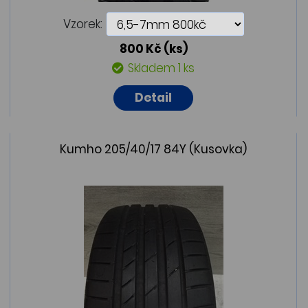
Vzorek:
800 Kč
(ks)
Skladem 1 ks
Detail
Kumho 205/40/17 84Y (Kusovka)