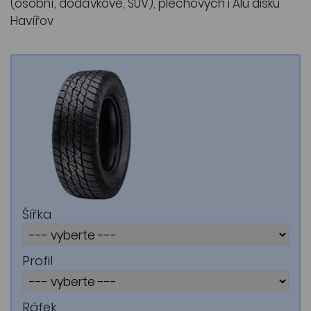
(osobní, dodávkové, SUV), plechových i Alu disků
Havířov
Šířka
Profil
Ráfek