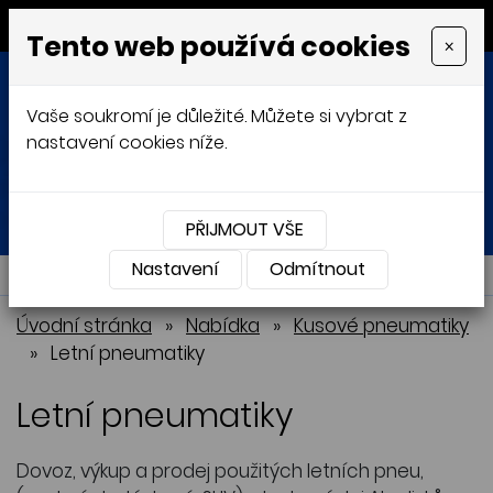
MENU
Tento web používá cookies
×
Vaše soukromí je důležité. Můžete si vybrat z
nastavení cookies níže.
Přihlásit
Košík
0
0 Kč
PŘIJMOUT VŠE
Nastavení
NABÍDKA
Odmítnout
Úvodní stránka
»
Nabídka
»
Kusové pneumatiky
»
Letní pneumatiky
Letní pneumatiky
Dovoz, výkup a prodej použitých letních pneu,