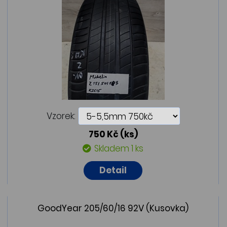
Vzorek:
750 Kč
(ks)
Skladem 1 ks
Detail
GoodYear 205/60/16 92V (Kusovka)