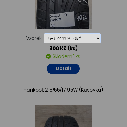
Vzorek:
800 Kč
(ks)
Skladem 1 ks
Detail
Hankook 215/55/17 95W (Kusovka)