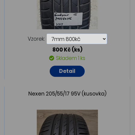
Vzorek:
800 Kč
(ks)
Skladem 1 ks
Detail
Nexen 205/55/17 95V (kusovka)