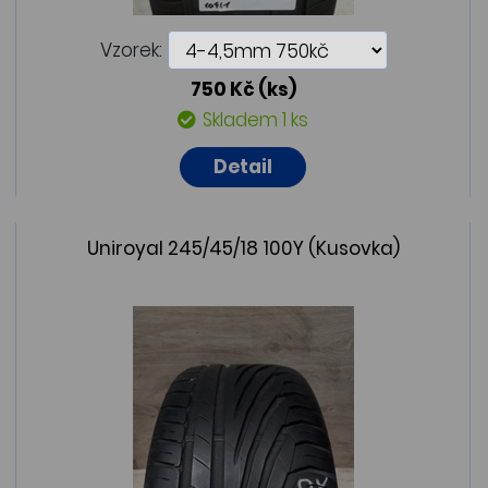
Vzorek:
750 Kč
(ks)
Skladem 1 ks
Detail
Uniroyal 245/45/18 100Y (Kusovka)