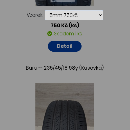
Vzorek:
750 Kč
(ks)
Skladem 1 ks
Detail
Barum 235/45/18 98y (Kusovka)