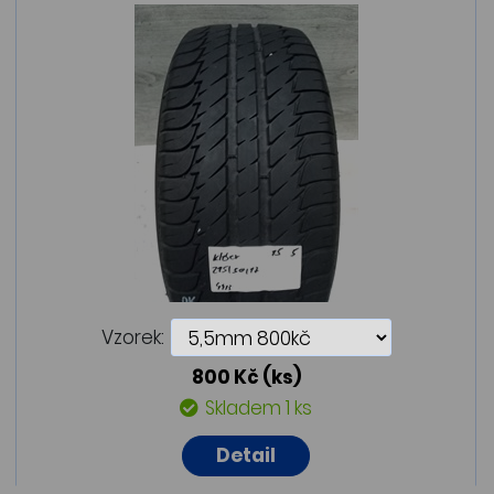
Vzorek:
800 Kč
(ks)
Skladem 1 ks
Detail