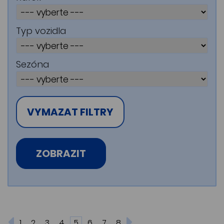
Typ vozidla
Sezóna
VYMAZAT FILTRY
ZOBRAZIT
1
2
3
4
5
6
7
8