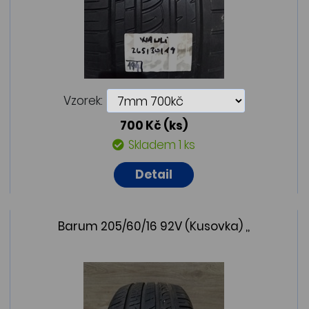
Vzorek:
700 Kč
(ks)
Skladem 1 ks
Detail
Barum 205/60/16 92V (Kusovka) ,,