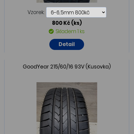
Vzorek:
800 Kč
(ks)
Skladem 1 ks
Detail
GoodYear 215/60/16 93V (Kusovka)