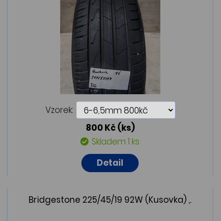
Vzorek:
800 Kč
(ks)
Skladem 1 ks
Detail
Bridgestone 225/45/19 92W (Kusovka) ,.