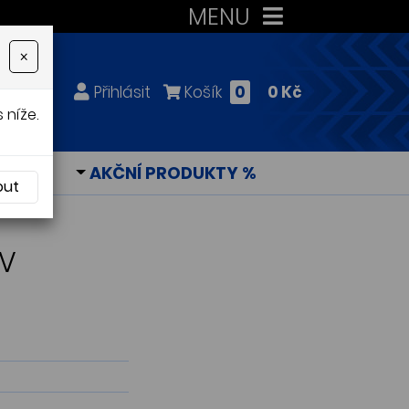
MENU
×
Přihlásit
Košík
0
0 Kč
 níže.
KY
AKČNÍ PRODUKTY %
out
8V