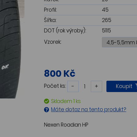
Profil:
45
Šířka:
265
DOT (rok výroby):
5115
Vzorek:
800 Kč
Počet ks:
-
+
Koupit
Skladem 1 ks
Máte dotaz na tento produkt?
Nexen Roadian HP