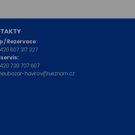
TAKTY
p / Rezervace
420 607 317 327
servis:
420 739 707 607
neubazar-havirov@seznam.cz