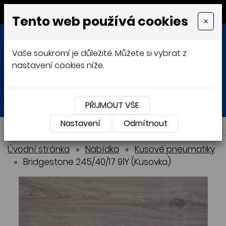
MENU
Tento web používá cookies
×
Vaše soukromí je důležité. Můžete si vybrat z
nastavení cookies níže.
Přihlásit
Košík
0
0 Kč
PŘIJMOUT VŠE
Nastavení
NABÍDKA
Odmítnout
Úvodní stránka
»
Nabídka
»
Kusové pneumatiky
»
Bridgestone 245/40/17 91Y (Kusovka)