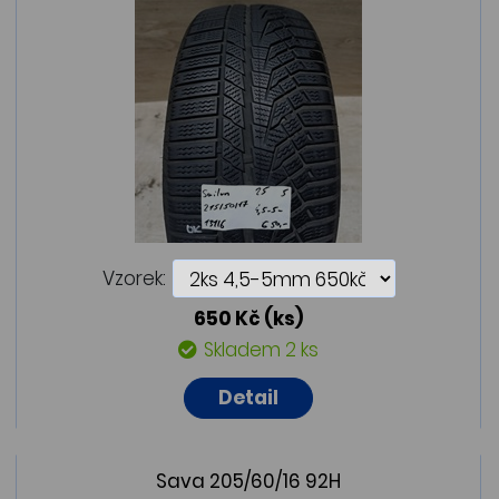
Vzorek:
650 Kč
(ks)
Skladem 2 ks
Detail
Sava 205/60/16 92H