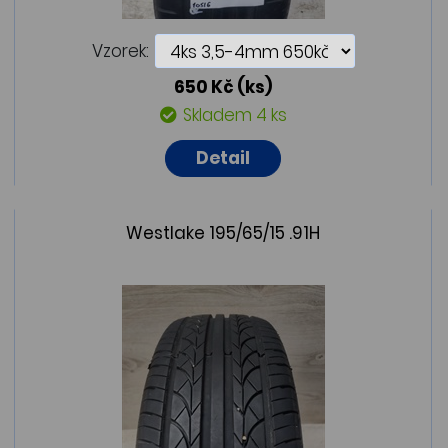
Vzorek:
650 Kč
(ks)
Skladem 4 ks
Detail
Westlake 195/65/15 .91H