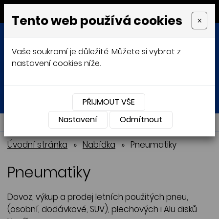
MENU
Tento web používá cookies
×
Vaše soukromí je důležité. Můžete si vybrat z
nastavení cookies níže.
Přihlásit
Košík
0
0 Kč
PŘIJMOUT VŠE
Nastavení
NABÍDKA
Odmítnout
Úvodní stránka
»
Nabídka
»
Pneumatiky
Pneumatiky
Dovoz, výkup a prodej letních použitých pneu,
(osobní, dodávkové, SUV), plechových i Alu disků