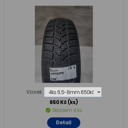
Vzorek:
650 Kč
(ks)
Skladem 4 ks
Detail