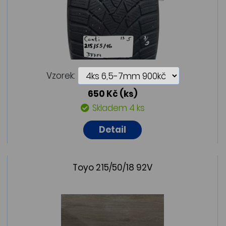
Vzorek:
650 Kč
(ks)
Skladem 4 ks
Detail
Toyo 215/50/18 92V