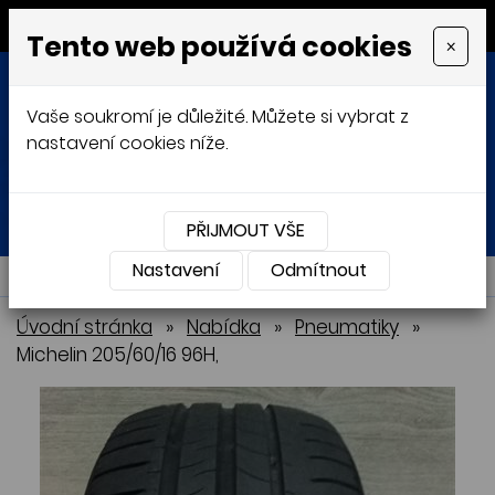
MENU
Tento web používá cookies
×
Vaše soukromí je důležité. Můžete si vybrat z
nastavení cookies níže.
Přihlásit
Košík
0
0 Kč
PŘIJMOUT VŠE
Nastavení
NABÍDKA
Odmítnout
Úvodní stránka
»
Nabídka
»
Pneumatiky
»
Michelin 205/60/16 96H,