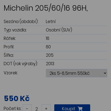
Michelin 205/60/16 96H,
Sezóna (období):
Letní
Typ vozidla:
Osobní (SUV)
Ráfek:
16
Profil:
60
Šířka:
205
DOT (rok výroby):
2013
Vzorek:
550 Kč
Počet ks:
-
+
Koupit