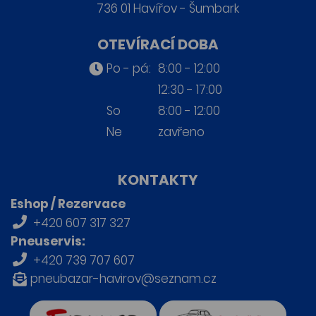
736 01 Havířov - Šumbark
OTEVÍRACÍ DOBA
Po - pá:
8:00 - 12:00
12:30 - 17:00
So
8:00 - 12:00
Ne
zavřeno
KONTAKTY
Eshop / Rezervace
+420 607 317 327
Pneuservis:
+420 739 707 607
pneubazar-havirov@seznam.cz
firmy.cz
Retro auta Havířov