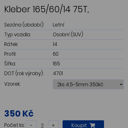
Kleber 165/60/14 75T,
Sezóna (období):
Letní
Typ vozidla:
Osobní (SUV)
Ráfek:
14
Profil:
60
Šířka:
165
DOT (rok výroby):
4701
Vzorek:
350 Kč
Počet ks:
-
+
Koupit