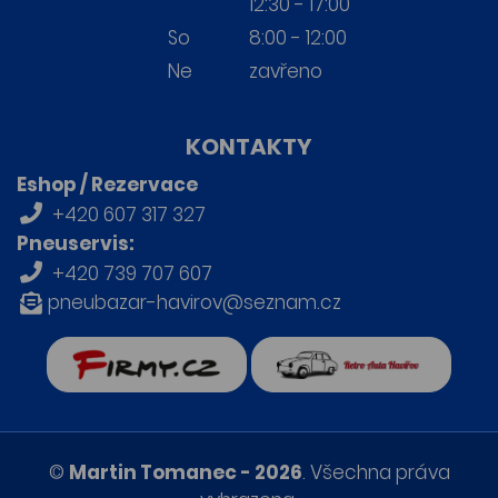
12:30 - 17:00
So
8:00 - 12:00
Ne
zavřeno
KONTAKTY
Eshop / Rezervace
+420 607 317 327
Pneuservis:
+420 739 707 607
pneubazar-havirov@seznam.cz
firmy.cz
Retro auta Havířov
©
Martin Tomanec - 2026
. Všechna práva