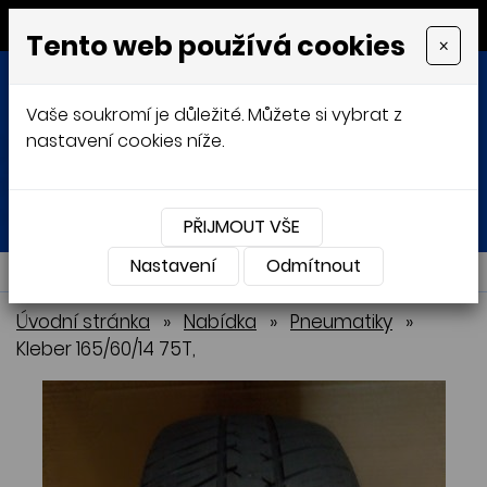
MENU
Tento web používá cookies
×
Vaše soukromí je důležité. Můžete si vybrat z
nastavení cookies níže.
Přihlásit
Košík
0
0 Kč
PŘIJMOUT VŠE
Nastavení
NABÍDKA
Odmítnout
Úvodní stránka
»
Nabídka
»
Pneumatiky
»
Kleber 165/60/14 75T,