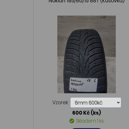
Nokian 185/60/15 88T (Kusovka)
Vzorek:
600 Kč
(ks)
Skladem 1 ks