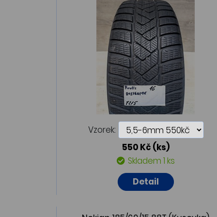
Vzorek:
550 Kč
(ks)
Skladem 1 ks
Detail