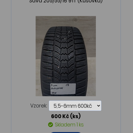
Sava 205/55/16 91T (Kusovka)
Vzorek:
600 Kč
(ks)
Skladem 1 ks