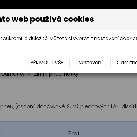
to web používá cookies
AVÍŘOV, PNEUSERVIS
soukromí je důležité. Můžete si vybrat z nastavení cookies
UMATIKY
OCELOVÉ DISKY
HLINÍKOVÉ DIS
PŘIJMOUT VŠE
Nastavení
Odmítn
pneumatiky
pneumatiky
Celoroční pneumatiky
Celoroční pneumatiky
neumatiky
»
Zimní pneumatiky
pneu, (osobní, dodávkové, SUV), plechových i Alu disků 
a
Profil