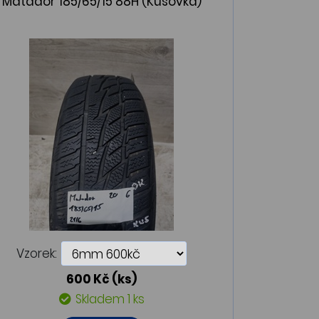
Matador 185/65/15 88H (Kusovka)
Vzorek:
600 Kč
(ks)
Skladem 1 ks