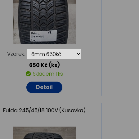
Vzorek:
650 Kč
(ks)
Skladem 1 ks
Detail
Fulda 245/45/18 100V (Kusovka)