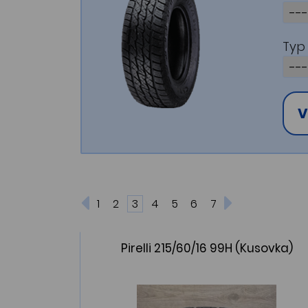
Typ 
V
1
2
3
4
5
6
7
Pirelli 215/60/16 99H (Kusovka)