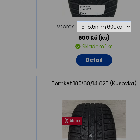
Vzorek:
600 Kč
(ks)
Skladem 1 ks
Detail
Tomket 185/60/14 82T (Kusovka)
Akce