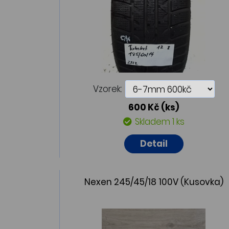
Vzorek:
600 Kč
(ks)
Skladem 1 ks
Detail
Nexen 245/45/18 100V (Kusovka)