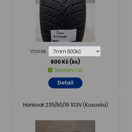
Vzorek:
600 Kč
(ks)
Skladem 1 ks
Detail
Hankook 235/50/19 103V (Kusovka)