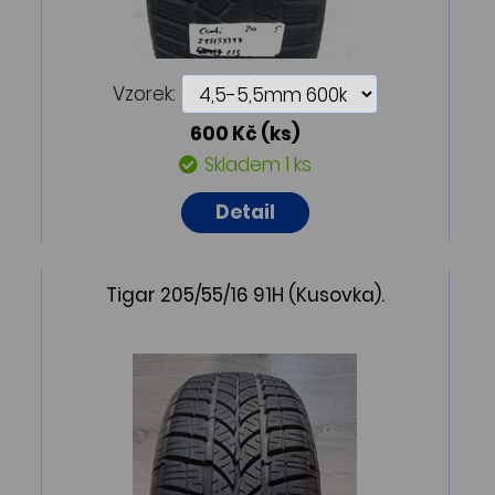
Vzorek:
600 Kč
(ks)
Skladem 1 ks
Detail
Tigar 205/55/16 91H (Kusovka).