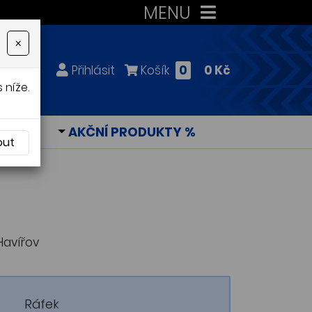
MENU
×
Přihlásit
Košík
0
0 Kč
 níže.
KY
AKČNÍ PRODUKTY %
out
Havířov
Ráfek