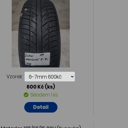
Vzorek:
600 Kč
(ks)
Skladem 1 ks
Detail