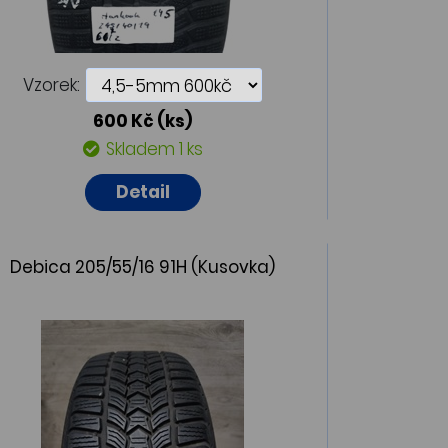
Vzorek:
600 Kč
(ks)
Skladem 1 ks
Detail
Debica 205/55/16 91H (Kusovka)