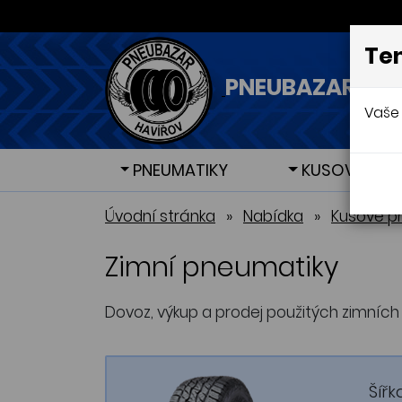
Ten
PNEUBAZAR - H
Vaše 
PNEUMATIKY
KUSOVÉ PNE
Letní pneumatiky
Letní pneumatiky
Zimní 
Zimní 
Úvodní stránka
»
Nabídka
»
Kusové p
Zimní pneumatiky
Dovoz, výkup a prodej použitých zimních 
Šířk