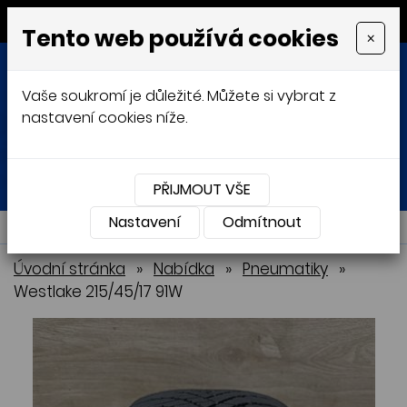
MENU
Tento web používá cookies
×
Vaše soukromí je důležité. Můžete si vybrat z
nastavení cookies níže.
Přihlásit
Košík
0
0 Kč
PŘIJMOUT VŠE
Nastavení
NABÍDKA
Odmítnout
Úvodní stránka
»
Nabídka
»
Pneumatiky
»
Westlake 215/45/17 91W