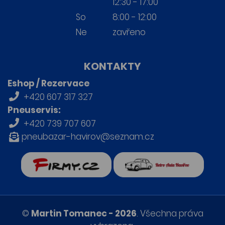
12:30 - 17:00
So
8:00 - 12:00
Ne
zavřeno
KONTAKTY
Eshop / Rezervace
+420 607 317 327
Pneuservis:
+420 739 707 607
pneubazar-havirov@seznam.cz
firmy.cz
Retro auta Havířov
©
Martin Tomanec - 2026
. Všechna práva