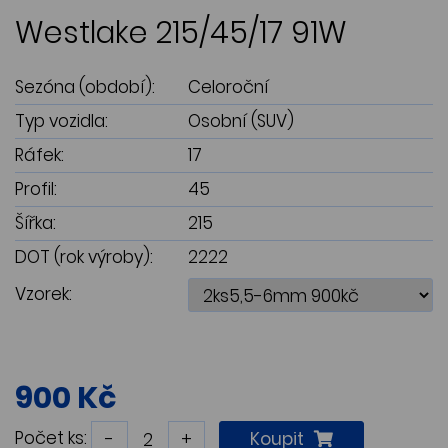
Westlake 215/45/17 91W
Sezóna (období):
Celoroční
Typ vozidla:
Osobní (SUV)
Ráfek:
17
Profil:
45
Šířka:
215
DOT (rok výroby):
2222
Vzorek:
900 Kč
Počet ks:
-
+
Koupit