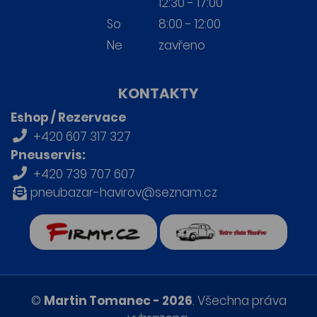
12:30 - 17:00
So
8:00 - 12:00
Ne
zavřeno
KONTAKTY
Eshop / Rezervace
+420 607 317 327
Pneuservis:
+420 739 707 607
pneubazar-havirov@seznam.cz
firmy.cz
Retro auta Havířov
©
Martin Tomanec - 2026
. Všechna práva