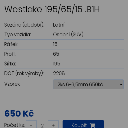
Westlake 195/65/15 .91H
Sezóna (období):
Letní
Typ vozidla:
Osobní (SUV)
Ráfek:
15
Profil:
65
Šířka:
195
DOT (rok výroby):
2208
Vzorek:
650 Kč
Počet ks:
-
+
Koupit