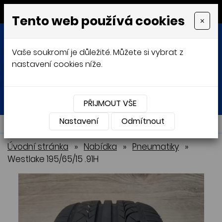
MENU
Tento web používá cookies
×
Vaše soukromí je důležité. Můžete si vybrat z
nastavení cookies níže.
Přihlásit
Košík
0
0 Kč
PŘIJMOUT VŠE
Nastavení
NABÍDKA
Odmítnout
Úvodní stránka
»
Nabídka
»
Pneumatiky
»
Westlake 195/65/15 .91H