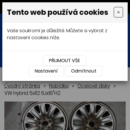
MENU
Tento web používá cookies
×
Vaše soukromí je důležité. Můžete si vybrat z
nastavení cookies níže.
Přihlásit
Košík
0
0 Kč
PŘIJMOUT VŠE
Nastavení
NABÍDKA
Odmítnout
Úvodní stránka
»
Nabídka
»
Ocelové disky
»
VW Hybrid 5x112 6Jx16"H2