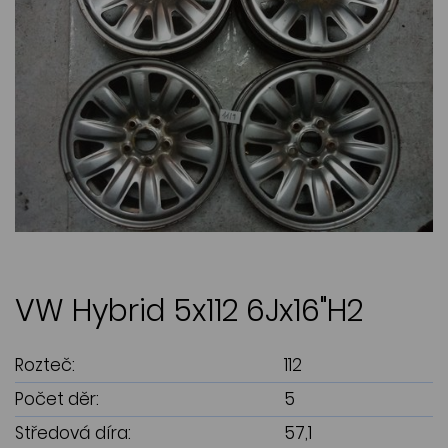
VW Hybrid 5x112 6Jx16"H2
Rozteč:
112
Počet děr:
5
Středová díra:
57,1