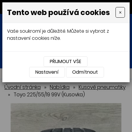
MENU
Tento web používá cookies
×
Vaše soukromí je důležité. Můžete si vybrat z
nastavení cookies níže.
Přihlásit
Košík
0
0 Kč
PŘIJMOUT VŠE
Nastavení
NABÍDKA
Odmítnout
Úvodní stránka
»
Nabídka
»
Kusové pneumatiky
»
Toyo 225/55/19 99V (Kusovka)