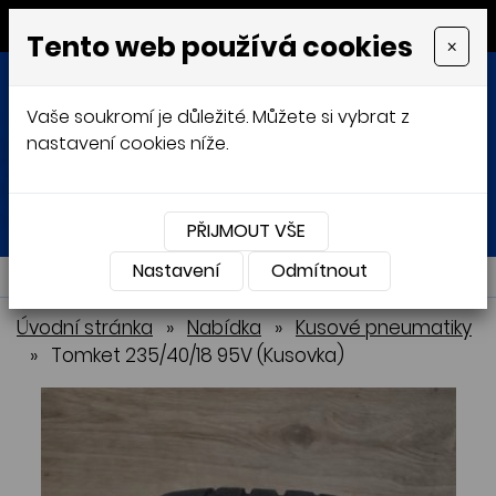
MENU
Tento web používá cookies
×
Vaše soukromí je důležité. Můžete si vybrat z
nastavení cookies níže.
Přihlásit
Košík
0
0 Kč
PŘIJMOUT VŠE
Nastavení
NABÍDKA
Odmítnout
Úvodní stránka
»
Nabídka
»
Kusové pneumatiky
»
Tomket 235/40/18 95V (Kusovka)