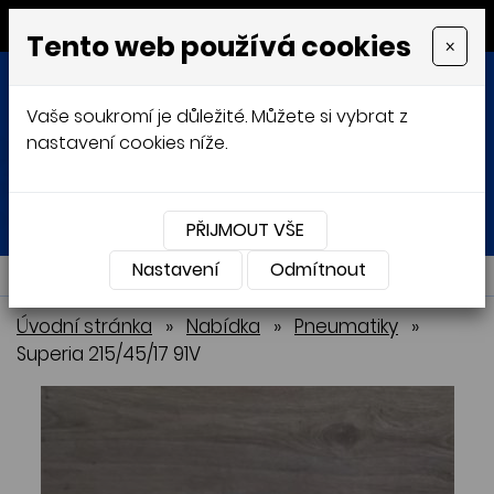
MENU
Tento web používá cookies
×
Vaše soukromí je důležité. Můžete si vybrat z
nastavení cookies níže.
Přihlásit
Košík
0
0 Kč
PŘIJMOUT VŠE
Nastavení
NABÍDKA
Odmítnout
Úvodní stránka
»
Nabídka
»
Pneumatiky
»
Superia 215/45/17 91V