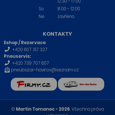
12:30 - 17:00
So
8:00 - 12:00
Ne
zavřeno
KONTAKTY
Eshop / Rezervace
+420 607 317 327
Pneuservis:
+420 739 707 607
pneubazar-havirov@seznam.cz
firmy.cz
Retro auta Havířov
©
Martin Tomanec - 2026
. Všechna práva