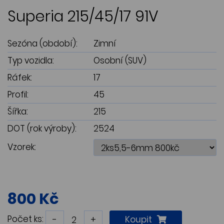
Superia 215/45/17 91V
Sezóna (období):
Zimní
Typ vozidla:
Osobní (SUV)
Ráfek:
17
Profil:
45
Šířka:
215
DOT (rok výroby):
2524
Vzorek:
800 Kč
Počet ks:
-
+
Koupit