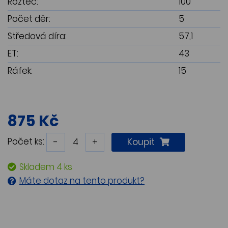
Rozteč:
100
Počet děr:
5
Středová díra:
57,1
ET:
43
Ráfek:
15
875 Kč
Počet ks:
-
+
Koupit
Skladem 4 ks
Máte dotaz na tento produkt?