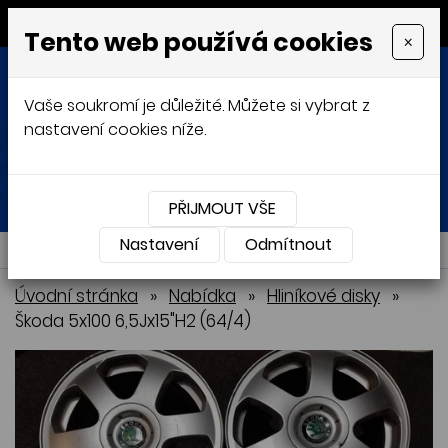
MENU
Tento web používá cookies
×
Vaše soukromí je důležité. Můžete si vybrat z
nastavení cookies níže.
Přihlásit
Košík
0
0 Kč
PŘIJMOUT VŠE
Nastavení
NABÍDKA
Odmítnout
Úvodní stránka
»
Nabídka
»
Hliníkové disky
»
Škoda 5x100 6,5Jx15"H2 (64/4)