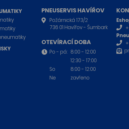
PNEUSERVIS HAVÍŘOV
KON
UMATIKY
matiky
Požárnická 173/2
Esho
736 01 Havířov - Šumbark
+
matiky
Pneu
pneumatiky
OTEVÍRACÍ DOBA
+
ISKY
p
Po - pá:
8:00 - 12:00
12:30 - 17:00
So
8:00 - 12:00
Ne
zavřeno