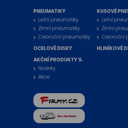
PNEUMATIKY
KUSOVÉ PNE
Letní pneumatiky
Letní pneu
Zimní pneumatiky
Zimní pneu
Celoroční pneumatiky
Celoroční 
OCELOVÉ DISKY
HLINÍKOVÉ D
AKČNÍ PRODUKTY %
Novinky
Akce
firmy.cz
Retro auta Havířov