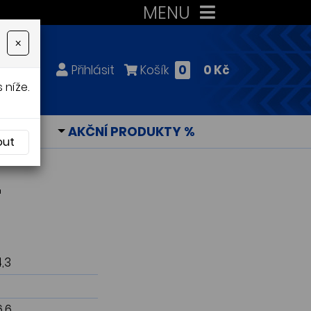
MENU
×
Přihlásit
Košík
0
0 Kč
 níže.
KY
AKČNÍ PRODUKTY %
out
"
4,3
6,6