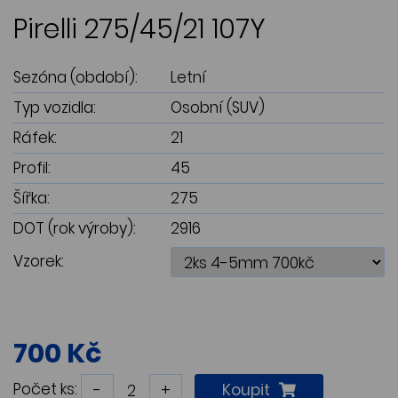
Pirelli 275/45/21 107Y
Sezóna (období):
Letní
Typ vozidla:
Osobní (SUV)
Ráfek:
21
Profil:
45
Šířka:
275
DOT (rok výroby):
2916
Vzorek:
700 Kč
Počet ks:
-
+
Koupit