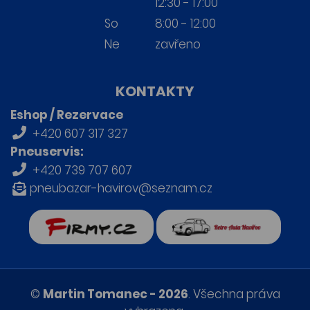
12:30 - 17:00
So
8:00 - 12:00
Ne
zavřeno
KONTAKTY
Eshop / Rezervace
+420 607 317 327
Pneuservis:
+420 739 707 607
pneubazar-havirov@seznam.cz
firmy.cz
Retro auta Havířov
©
Martin Tomanec - 2026
. Všechna práva