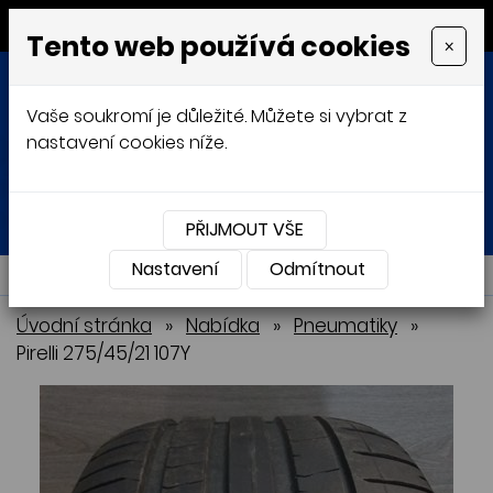
MENU
Tento web používá cookies
×
Vaše soukromí je důležité. Můžete si vybrat z
nastavení cookies níže.
Přihlásit
Košík
0
0 Kč
PŘIJMOUT VŠE
Nastavení
NABÍDKA
Odmítnout
Úvodní stránka
»
Nabídka
»
Pneumatiky
»
Pirelli 275/45/21 107Y