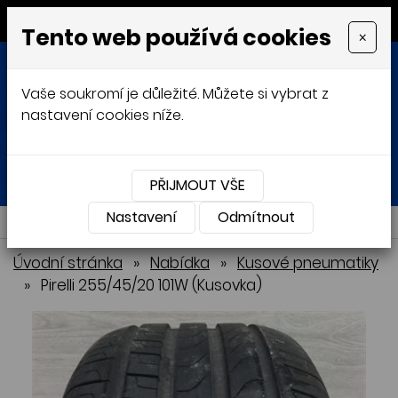
MENU
Tento web používá cookies
×
Vaše soukromí je důležité. Můžete si vybrat z
nastavení cookies níže.
Přihlásit
Košík
0
0 Kč
PŘIJMOUT VŠE
Nastavení
NABÍDKA
Odmítnout
Úvodní stránka
»
Nabídka
»
Kusové pneumatiky
»
Pirelli 255/45/20 101W (Kusovka)