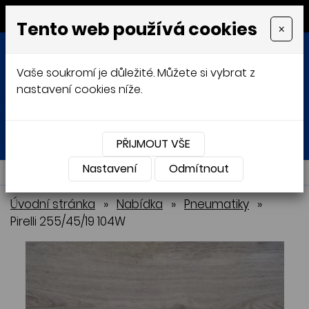
MENU
Tento web používá cookies
×
Vaše soukromí je důležité. Můžete si vybrat z
nastavení cookies níže.
Přihlásit
Košík
0
0 Kč
PŘIJMOUT VŠE
Nastavení
NABÍDKA
Odmítnout
Úvodní stránka
»
Nabídka
»
Pneumatiky
»
Pirelli 255/45/19 104W