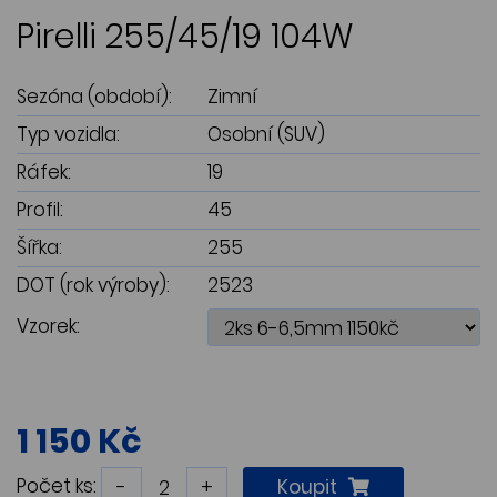
Pirelli 255/45/19 104W
Sezóna (období):
Zimní
Typ vozidla:
Osobní (SUV)
Ráfek:
19
Profil:
45
Šířka:
255
DOT (rok výroby):
2523
Vzorek:
1 150 Kč
Počet ks:
-
+
Koupit