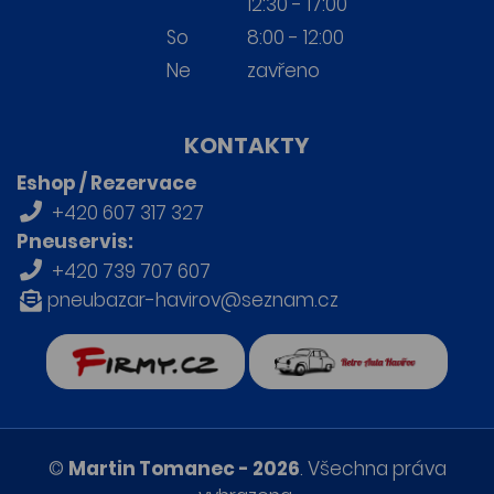
12:30 - 17:00
So
8:00 - 12:00
Ne
zavřeno
KONTAKTY
Eshop / Rezervace
+420 607 317 327
Pneuservis:
+420 739 707 607
pneubazar-havirov@seznam.cz
firmy.cz
Retro auta Havířov
©
Martin Tomanec - 2026
. Všechna práva