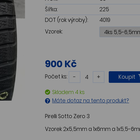
Šířka:
225
DOT (rok výroby):
4019
Vzorek:
900 Kč
Počet ks:
-
+
Koupit
Skladem 4 ks
Máte dotaz na tento produkt?
Pirelli Sotto Zero 3
Vzorek 2x5,5mm a 1x6mm a 1x5,5-6