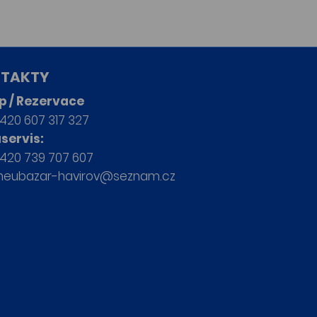
TAKTY
p / Rezervace
420 607 317 327
servis:
420 739 707 607
neubazar-havirov@seznam.cz