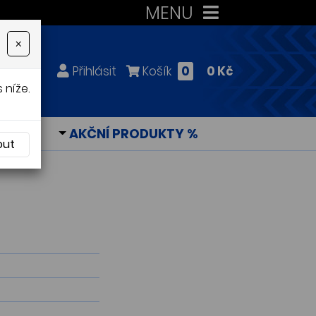
MENU
×
Přihlásit
Košík
0
0 Kč
 níže.
KY
AKČNÍ PRODUKTY %
out