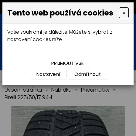
MENU
Tento web používá cookies
×
Vaše soukromí je důležité. Můžete si vybrat z
nastavení cookies níže.
Přihlásit
Košík
0
0 Kč
PŘIJMOUT VŠE
Nastavení
NABÍDKA
Odmítnout
Úvodní stránka
»
Nabídka
»
Pneumatiky
»
Pirelli 225/50/17 94H