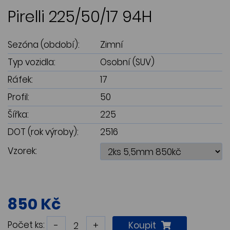
Pirelli 225/50/17 94H
Sezóna (období):
Zimní
Typ vozidla:
Osobní (SUV)
Ráfek:
17
Profil:
50
Šířka:
225
DOT (rok výroby):
2516
Vzorek:
850 Kč
Počet ks:
-
+
Koupit