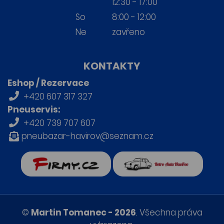
12:30 - 17:00
So
8:00 - 12:00
Ne
zavřeno
KONTAKTY
Eshop / Rezervace
+420 607 317 327
Pneuservis:
+420 739 707 607
pneubazar-havirov@seznam.cz
firmy.cz
Retro auta Havířov
©
Martin Tomanec - 2026
. Všechna práva