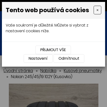
MENU
Tento web používá cookies
×
Vaše soukromí je důležité. Můžete si vybrat z
nastavení cookies níže.
Přihlásit
Košík
0
0 Kč
PŘIJMOUT VŠE
Nastavení
NABÍDKA
Odmítnout
Úvodní stránka
»
Nabídka
»
Kusové pneumatiky
»
Nokian 245/45/19 102Y (Kusovka)