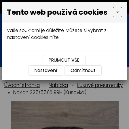
MENU
Tento web používá cookies
×
Vaše soukromí je důležité. Můžete si vybrat z
nastavení cookies níže.
Přihlásit
Košík
0
0 Kč
PŘIJMOUT VŠE
Nastavení
NABÍDKA
Odmítnout
Úvodní stránka
»
Nabídka
»
Kusové pneumatiky
»
Nokian 225/55/16 99H (Kusovka)