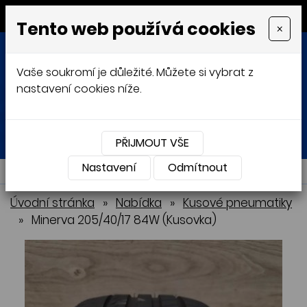
MENU
Tento web používá cookies
×
Vaše soukromí je důležité. Můžete si vybrat z
nastavení cookies níže.
Přihlásit
Košík
0
0 Kč
PŘIJMOUT VŠE
Nastavení
NABÍDKA
Odmítnout
Úvodní stránka
»
Nabídka
»
Kusové pneumatiky
»
Minerva 205/40/17 84W (Kusovka)