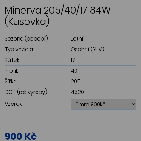
Minerva 205/40/17 84W
(Kusovka)
Sezóna (období):
Letní
Typ vozidla:
Osobní (SUV)
Ráfek:
17
Profil:
40
Šířka:
205
DOT (rok výroby):
4520
Vzorek:
900 Kč