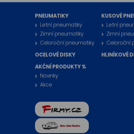
PNEUMATIKY
KUSOVÉ PNE
Letní pneumatiky
Letní pneu
Zimní pneumatiky
Zimní pneu
Celoroční pneumatiky
Celoroční 
OCELOVÉ DISKY
HLINÍKOVÉ D
AKČNÍ PRODUKTY %
Novinky
Akce
firmy.cz
Retro auta Havířov