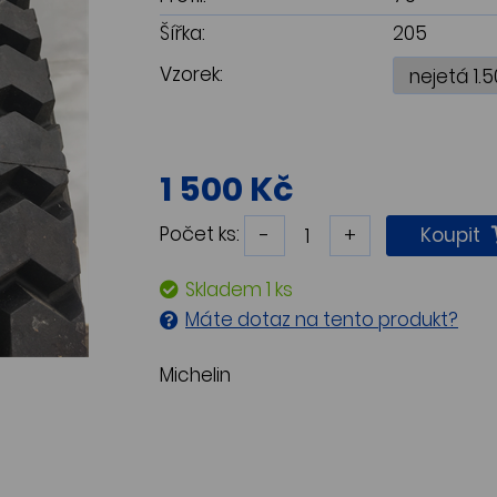
Šířka:
205
Vzorek:
1 500 Kč
Počet ks:
-
+
Koupit
Skladem 1 ks
Máte dotaz na tento produkt?
Michelin