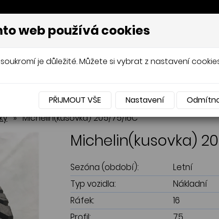
to web používá cookies
AVÍŘOV, PNEUSERVIS
soukromí je důležité. Můžete si vybrat z nastavení cookies
UMATIKY
OCELOVÉ DISKY
HLINÍKOVÉ DIS
PŘIJMOUT VŠE
Nastavení
Odmítn
pneumatiky
pneumatiky
Celoroční pneumatiky
Celoroční pneumatiky
ky
»
Michelin(kusovka) 205/75/16C
Michelin(kusovka) 2
Sezóna (období):
Letní
Typ vozidla:
Nákladní
Ráfek:
16
Profil:
75