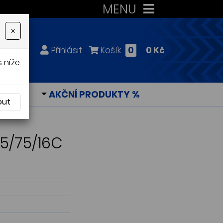
MENU
×
Přihlásit
Košík
0
0 Kč
 níže.
KY
AKČNÍ PRODUKTY %
out
05/75/16C