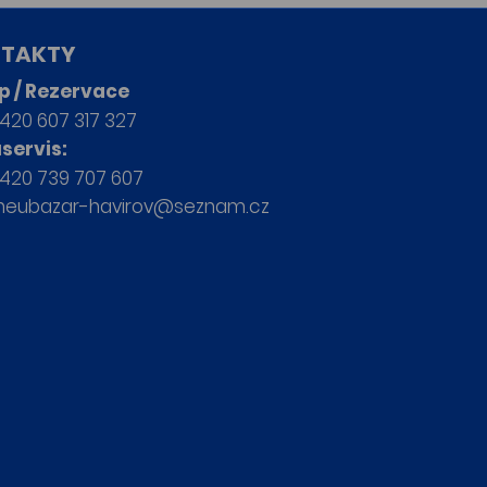
TAKTY
p / Rezervace
420 607 317 327
servis:
420 739 707 607
neubazar-havirov@seznam.cz