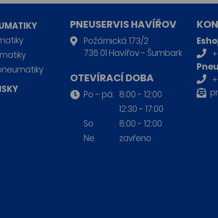
PNEUSERVIS HAVÍŘOV
KON
UMATIKY
matiky
Požárnická 173/2
Esho
736 01 Havířov - Šumbark
+
matiky
Pneu
pneumatiky
OTEVÍRACÍ DOBA
+
ISKY
p
Po - pá:
8:00 - 12:00
12:30 - 17:00
So
8:00 - 12:00
Ne
zavřeno