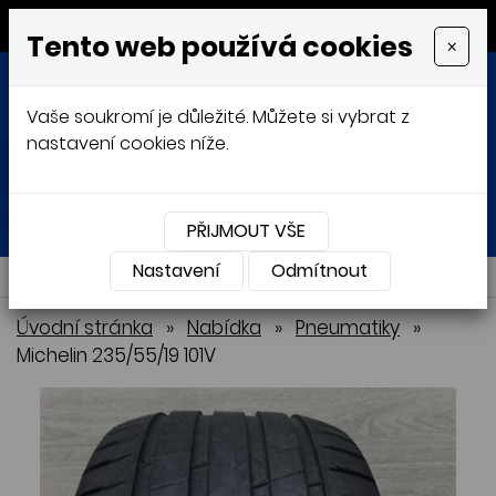
MENU
Tento web používá cookies
×
Vaše soukromí je důležité. Můžete si vybrat z
nastavení cookies níže.
Přihlásit
Košík
0
0 Kč
PŘIJMOUT VŠE
Nastavení
NABÍDKA
Odmítnout
Úvodní stránka
»
Nabídka
»
Pneumatiky
»
Michelin 235/55/19 101V