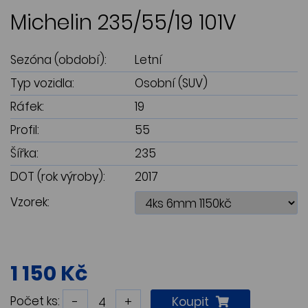
Michelin 235/55/19 101V
Sezóna (období):
Letní
Typ vozidla:
Osobní (SUV)
Ráfek:
19
Profil:
55
Šířka:
235
DOT (rok výroby):
2017
Vzorek:
1 150 Kč
Počet ks:
-
+
Koupit