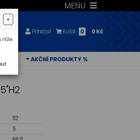
MENU
×
Přihlásit
Košík
0
0 Kč
 níže.
KY
AKČNÍ PRODUKTY %
out
15"H2
112
5
66,5