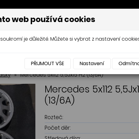
to web používá cookies
AVÍŘOV, PNEUSERVIS
soukromí je důležité. Můžete si vybrat z nastavení cookies
UMATIKY
OCELOVÉ DISKY
HLINÍKOVÉ DIS
PŘIJMOUT VŠE
Nastavení
Odmítn
pneumatiky
pneumatiky
Celoroční pneumatiky
Celoroční pneumatiky
disky
»
Mercedes 5x112 5,5Jx15"H2 (13/6A)
Mercedes 5x112 5,5Jx
(13/6A)
Rozteč:
Počet děr:
Středová díra: