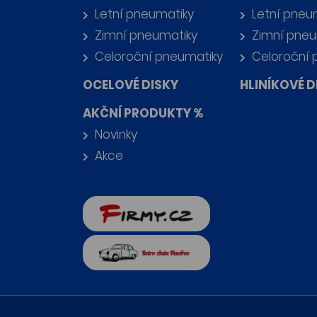
Letní pneumatiky
Letní pneu
Zimní pneumatiky
Zimní pneu
Celoroční pneumatiky
Celoroční 
OCELOVÉ DISKY
HLINÍKOVÉ D
AKČNÍ PRODUKTY %
Novinky
Akce
firmy.cz
Retro auta Havířov