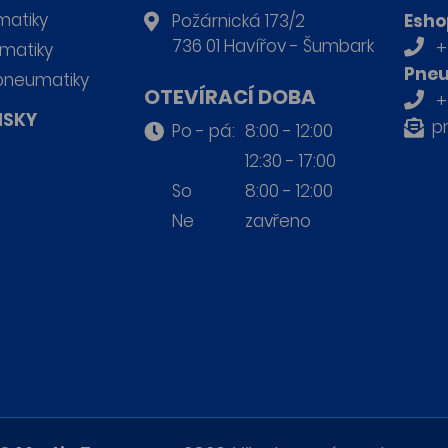
matiky
Požárnická 173/2
Esho
736 01 Havířov - Šumbark
+
matiky
Pneu
pneumatiky
OTEVÍRACÍ DOBA
+
ISKY
p
Po - pá:
8:00 - 12:00
12:30 - 17:00
So
8:00 - 12:00
Ne
zavřeno