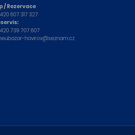
p / Rezervace
420 607 317 327
servis:
420 739 707 607
neubazar-havirov@seznam.cz