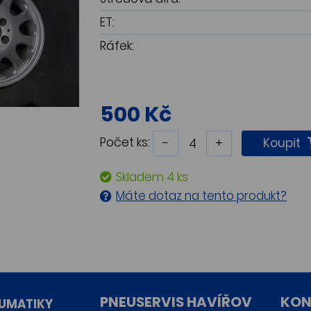
ET:
Ráfek:
500 Kč
Počet ks:
-
+
Koupit
Skladem 4 ks
Máte dotaz na tento produkt?
PNEUSERVIS HAVÍŘOV
KON
UMATIKY