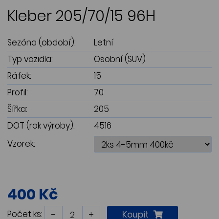
Kleber 205/70/15 96H
Sezóna (období):
Letní
Typ vozidla:
Osobní (SUV)
Ráfek:
15
Profil:
70
Šířka:
205
DOT (rok výroby):
4516
Vzorek:
400 Kč
Počet ks:
-
+
Koupit