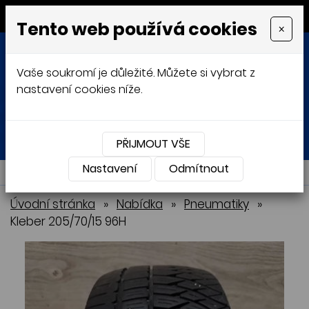
MENU
Tento web používá cookies
×
Vaše soukromí je důležité. Můžete si vybrat z
nastavení cookies níže.
Přihlásit
Košík
0
0 Kč
PŘIJMOUT VŠE
Nastavení
NABÍDKA
Odmítnout
Úvodní stránka
»
Nabídka
»
Pneumatiky
»
Kleber 205/70/15 96H