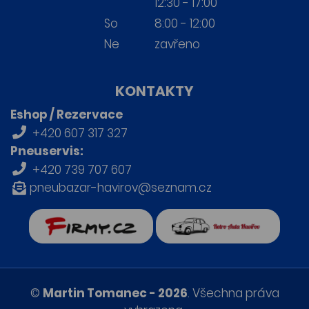
12:30 - 17:00
So
8:00 - 12:00
Ne
zavřeno
KONTAKTY
Eshop / Rezervace
+420 607 317 327
Pneuservis:
+420 739 707 607
pneubazar-havirov@seznam.cz
firmy.cz
Retro auta Havířov
©
Martin Tomanec - 2026
. Všechna práva