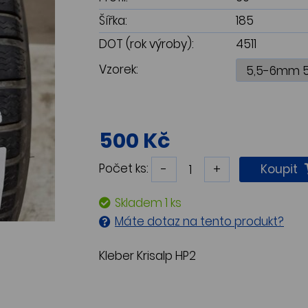
Šířka:
185
DOT (rok výroby):
4511
Vzorek:
500 Kč
Počet ks:
-
+
Koupit
Skladem 1 ks
Máte dotaz na tento produkt?
Kleber Krisalp HP2