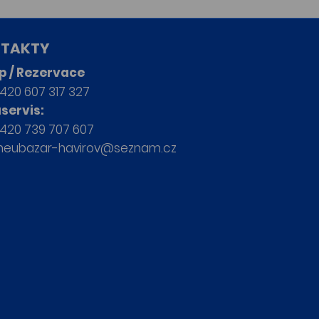
TAKTY
p / Rezervace
420 607 317 327
servis:
420 739 707 607
neubazar-havirov@seznam.cz