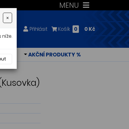
MENU
×
Přihlásit
Košík
0
0 Kč
 níže.
KY
AKČNÍ PRODUKTY %
out
 (Kusovka)
)