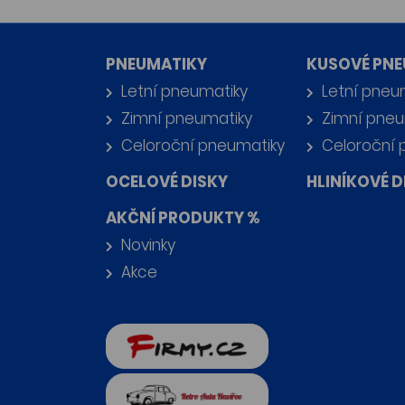
PNEUMATIKY
KUSOVÉ PNE
Letní pneumatiky
Letní pneu
Zimní pneumatiky
Zimní pneu
Celoroční pneumatiky
Celoroční 
OCELOVÉ DISKY
HLINÍKOVÉ D
AKČNÍ PRODUKTY %
Novinky
Akce
firmy.cz
Retro auta Havířov