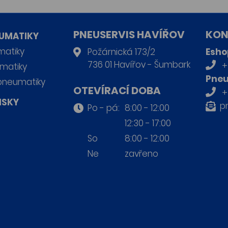
PNEUSERVIS HAVÍŘOV
KON
UMATIKY
matiky
Požárnická 173/2
Esho
736 01 Havířov - Šumbark
+
matiky
Pneu
pneumatiky
OTEVÍRACÍ DOBA
+
ISKY
p
Po - pá:
8:00 - 12:00
12:30 - 17:00
So
8:00 - 12:00
Ne
zavřeno