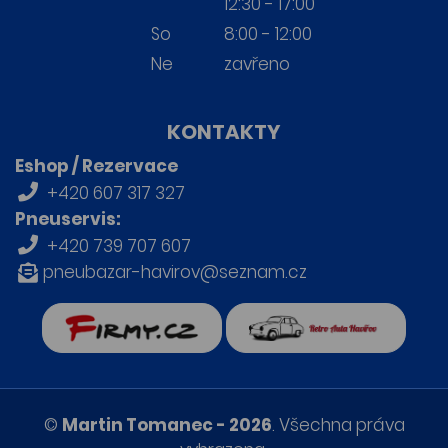
12:30 - 17:00
So
8:00 - 12:00
Ne
zavřeno
KONTAKTY
Eshop / Rezervace
+420 607 317 327
Pneuservis:
+420 739 707 607
pneubazar-havirov@seznam.cz
firmy.cz
Retro auta Havířov
©
Martin Tomanec - 2026
. Všechna práva