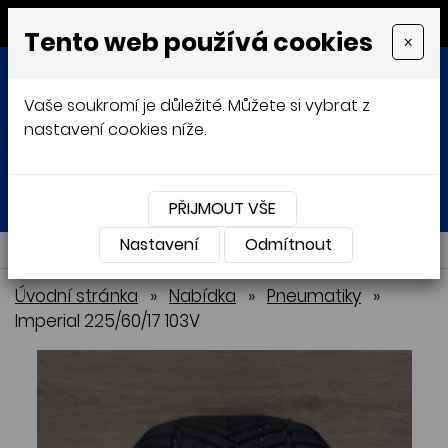
MENU
Tento web používá cookies
×
Vaše soukromí je důležité. Můžete si vybrat z
nastavení cookies níže.
Přihlásit
Košík
0
0 Kč
PŘIJMOUT VŠE
Nastavení
NABÍDKA
Odmítnout
Úvodní stránka
»
Nabídka
»
Pneumatiky
»
Imperial 225/60/17 103V