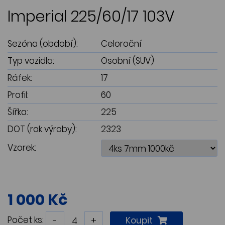
Imperial 225/60/17 103V
Sezóna (období):
Celoroční
Typ vozidla:
Osobní (SUV)
Ráfek:
17
Profil:
60
Šířka:
225
DOT (rok výroby):
2323
Vzorek:
1 000 Kč
Počet ks:
-
+
Koupit