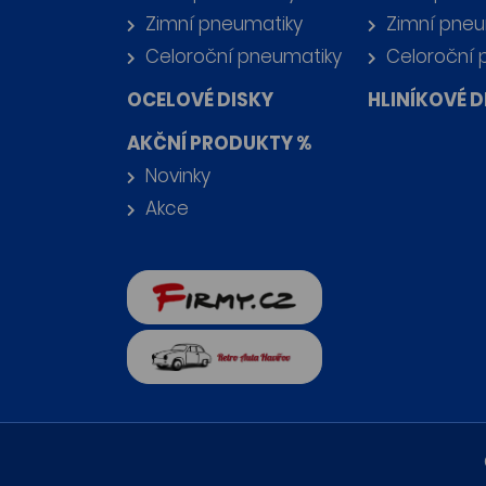
Zimní pneumatiky
Zimní pneu
Celoroční pneumatiky
Celoroční 
OCELOVÉ DISKY
HLINÍKOVÉ D
AKČNÍ PRODUKTY %
Novinky
Akce
firmy.cz
Retro auta Havířov