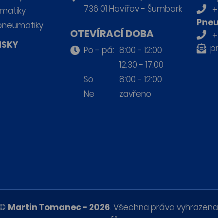
736 01 Havířov - Šumbark
+
matiky
Pneu
pneumatiky
OTEVÍRACÍ DOBA
+
ISKY
p
Po - pá:
8:00 - 12:00
12:30 - 17:00
So
8:00 - 12:00
Ne
zavřeno
©
Martin Tomanec - 2026
. Všechna práva vyhrazena