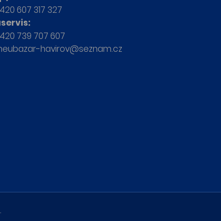
420 607 317 327
servis:
420 739 707 607
neubazar-havirov@seznam.cz
.