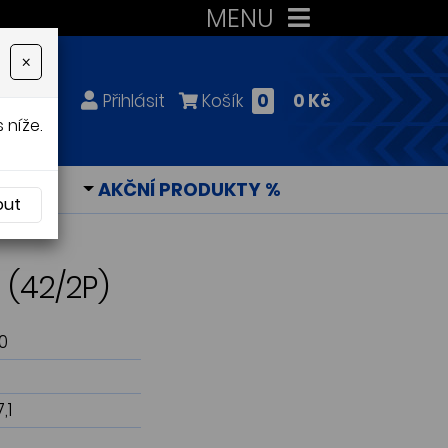
MENU
×
Přihlásit
Košík
0
0 Kč
 níže.
KY
AKČNÍ PRODUKTY %
out
 (42/2P)
0
,1