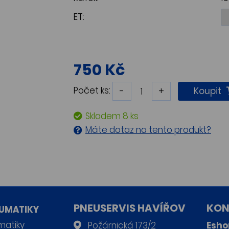
ET:
750 Kč
Počet ks:
-
+
Koupit
Skladem 8 ks
Máte dotaz na tento produkt?
PNEUSERVIS HAVÍŘOV
KON
UMATIKY
matiky
Požárnická 173/2
Esho