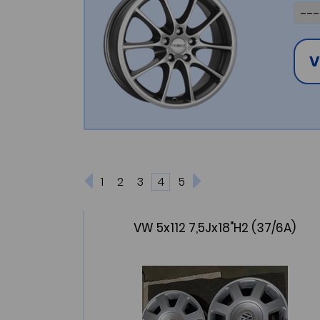
V
1
2
3
4
5
VW 5x112 7,5Jx18"H2 (37/6A)