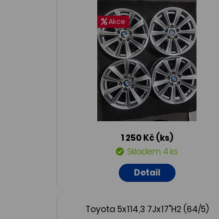
Akce
1 250 Kč
(ks)
Skladem 4 ks
Detail
Toyota 5x114,3 7Jx17"H2 (64/5)