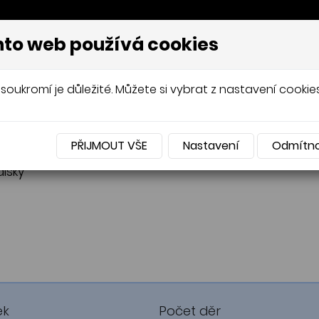
to web používá cookies
AVÍŘOV, PNEUSERVIS
soukromí je důležité. Můžete si vybrat z nastavení cookies
UMATIKY
OCELOVÉ DISKY
HLINÍKOVÉ DIS
PŘIJMOUT VŠE
Nastavení
Odmítn
pneumatiky
pneumatiky
Celoroční pneumatiky
Celoroční pneumatiky
disky
ek
Počet děr