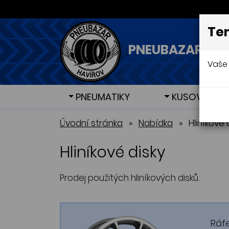
Ten
PNEUBAZAR - H
Vaše 
PNEUMATIKY
KUSOVÉ PNE
Letní pneumatiky
Letní pneumatiky
Zimní 
Zimní 
Úvodní stránka
»
Nabídka
»
Hliníkové 
Hliníkové disky
Prodej použitých hliníkových disků.
Ráf