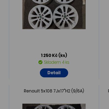
1 250 Kč
(ks)
Skladem 4 ks
Detail
Renault 5x108 7Jx17"H2 (9/6A)