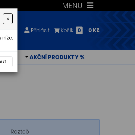
MENU
×
Přihlásit
Košík
0
0 Kč
 níže.
KY
AKČNÍ PRODUKTY %
out
Rozteč