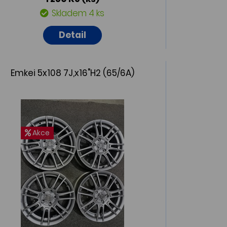
Skladem 4 ks
Detail
Emkei 5x108 7J,x16"H2 (65/6A)
Akce