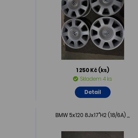
1 250 Kč
(ks)
Skladem 4 ks
Detail
BMW 5x120 8Jx17"H2 (18/6A) ,,,