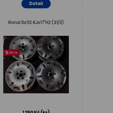
Detail
Ronal 5x112 6Jx17"H2 (31/3)
Akce
1 250 Kč
(ks)