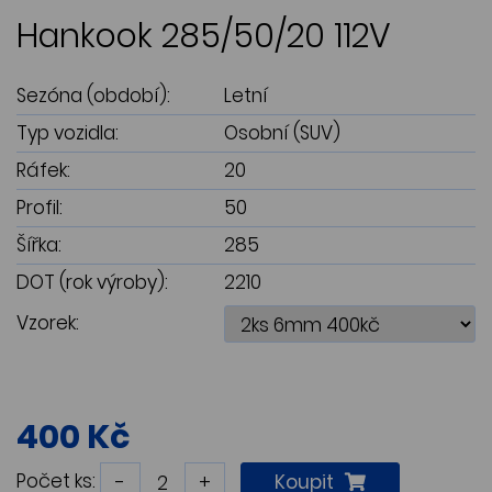
Hankook 285/50/20 112V
Sezóna (období):
Letní
Typ vozidla:
Osobní (SUV)
Ráfek:
20
Profil:
50
Šířka:
285
DOT (rok výroby):
2210
Vzorek:
400 Kč
Počet ks:
-
+
Koupit