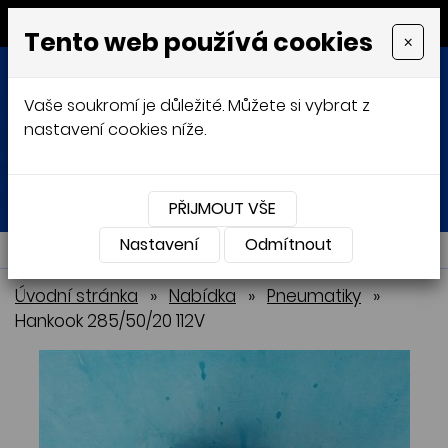
MENU
Tento web používá cookies
×
Vaše soukromí je důležité. Můžete si vybrat z
nastavení cookies níže.
Přihlásit
Košík
0
0 Kč
PŘIJMOUT VŠE
Nastavení
NABÍDKA
Odmítnout
Úvodní stránka
»
Nabídka
»
Pneumatiky
»
Hankook 285/50/20 112V