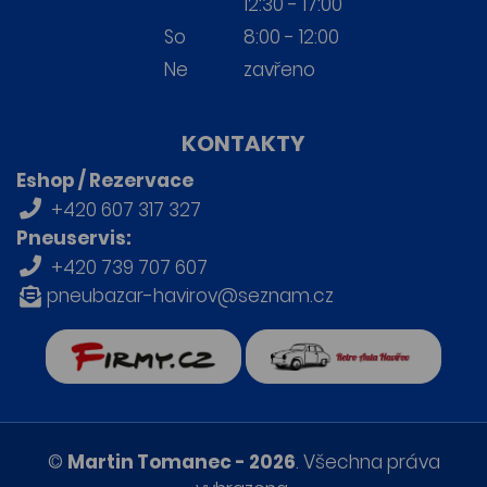
12:30 - 17:00
So
8:00 - 12:00
Ne
zavřeno
KONTAKTY
Eshop / Rezervace
+420 607 317 327
Pneuservis:
+420 739 707 607
pneubazar-havirov@seznam.cz
firmy.cz
Retro auta Havířov
©
Martin Tomanec - 2026
. Všechna práva