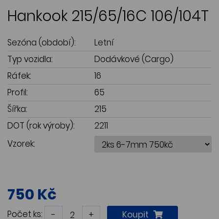
Hankook 215/65/16C 106/104T
Sezóna (období):
Letní
Typ vozidla:
Dodávkové (Cargo)
Ráfek:
16
Profil:
65
Šířka:
215
DOT (rok výroby):
2211
Vzorek:
750 Kč
Počet ks:
-
+
Koupit