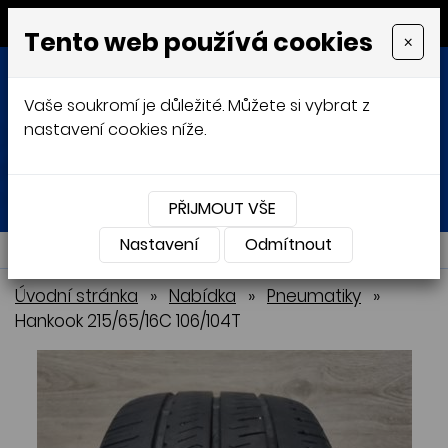
MENU
Tento web používá cookies
×
Vaše soukromí je důležité. Můžete si vybrat z
nastavení cookies níže.
Přihlásit
Košík
0
0 Kč
PŘIJMOUT VŠE
Nastavení
NABÍDKA
Odmítnout
Úvodní stránka
»
Nabídka
»
Pneumatiky
»
Hankook 215/65/16C 106/104T