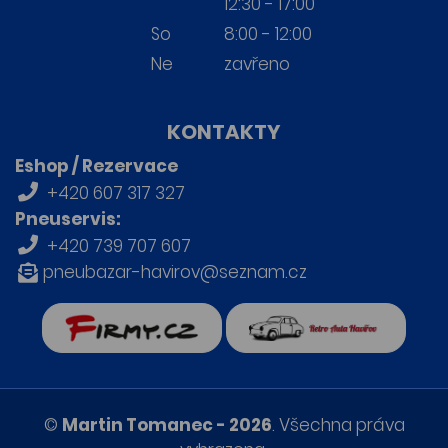
12:30 - 17:00
So
8:00 - 12:00
Ne
zavřeno
KONTAKTY
Eshop / Rezervace
+420 607 317 327
Pneuservis:
+420 739 707 607
pneubazar-havirov@seznam.cz
firmy.cz
Retro auta Havířov
©
Martin Tomanec - 2026
. Všechna práva