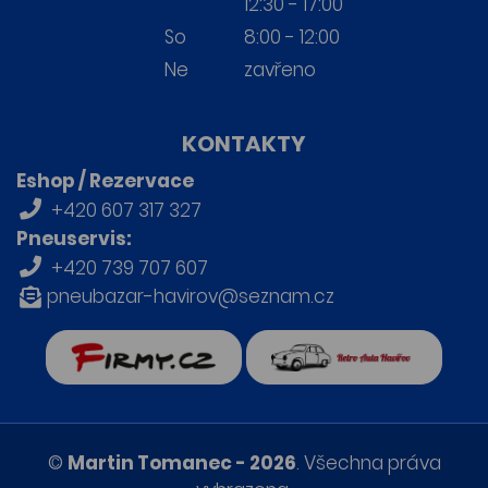
12:30 - 17:00
So
8:00 - 12:00
Ne
zavřeno
KONTAKTY
Eshop / Rezervace
+420 607 317 327
Pneuservis:
+420 739 707 607
pneubazar-havirov@seznam.cz
firmy.cz
Retro auta Havířov
©
Martin Tomanec - 2026
. Všechna práva