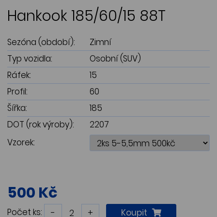
Hankook 185/60/15 88T
Sezóna (období):
Zimní
Typ vozidla:
Osobní (SUV)
Ráfek:
15
Profil:
60
Šířka:
185
DOT (rok výroby):
2207
Vzorek:
500 Kč
Počet ks:
-
+
Koupit