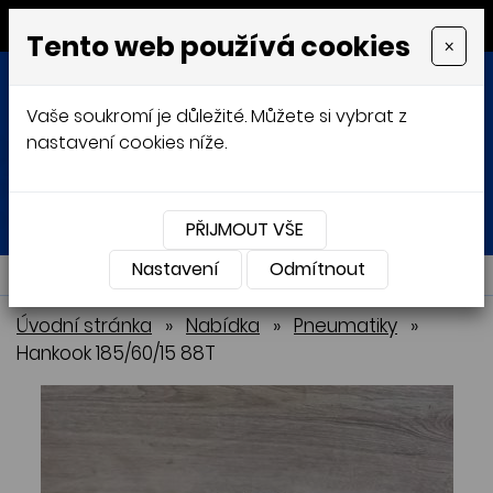
MENU
Tento web používá cookies
×
Vaše soukromí je důležité. Můžete si vybrat z
nastavení cookies níže.
Přihlásit
Košík
0
0 Kč
PŘIJMOUT VŠE
Nastavení
NABÍDKA
Odmítnout
Úvodní stránka
»
Nabídka
»
Pneumatiky
»
Hankook 185/60/15 88T