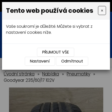
MENU
Tento web používá cookies
×
Vaše soukromí je důležité. Můžete si vybrat z
nastavení cookies níže.
Přihlásit
Košík
0
0 Kč
PŘIJMOUT VŠE
Nastavení
NABÍDKA
Odmítnout
Úvodní stránka
»
Nabídka
»
Pneumatiky
»
Goodyear 235/60/17 102V