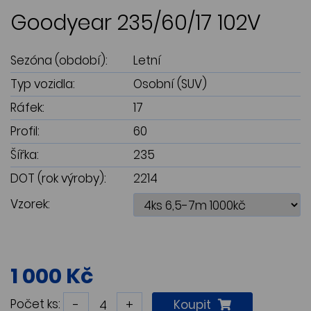
Goodyear 235/60/17 102V
Sezóna (období):
Letní
Typ vozidla:
Osobní (SUV)
Ráfek:
17
Profil:
60
Šířka:
235
DOT (rok výroby):
2214
Vzorek:
1 000 Kč
Počet ks:
-
+
Koupit