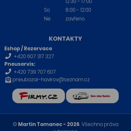
12:30 - 17:00
So
8:00 - 12:00
Ne
zavřeno
KONTAKTY
Eshop / Rezervace
+420 607 317 327
Pneuservis:
+420 739 707 607
pneubazar-havirov@seznam.cz
firmy.cz
Retro auta Havířov
©
Martin Tomanec - 2026
. Všechna práva