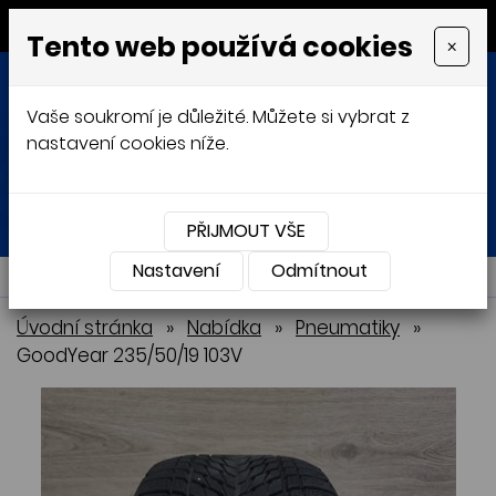
MENU
Tento web používá cookies
×
Vaše soukromí je důležité. Můžete si vybrat z
nastavení cookies níže.
Přihlásit
Košík
0
0 Kč
PŘIJMOUT VŠE
Nastavení
NABÍDKA
Odmítnout
Úvodní stránka
»
Nabídka
»
Pneumatiky
»
GoodYear 235/50/19 103V