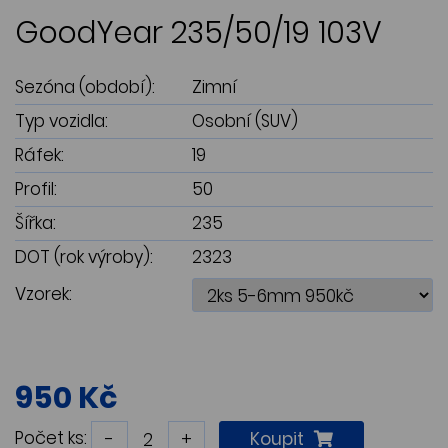
GoodYear 235/50/19 103V
Sezóna (období):
Zimní
Typ vozidla:
Osobní (SUV)
Ráfek:
19
Profil:
50
Šířka:
235
DOT (rok výroby):
2323
Vzorek:
950 Kč
Počet ks:
-
+
Koupit