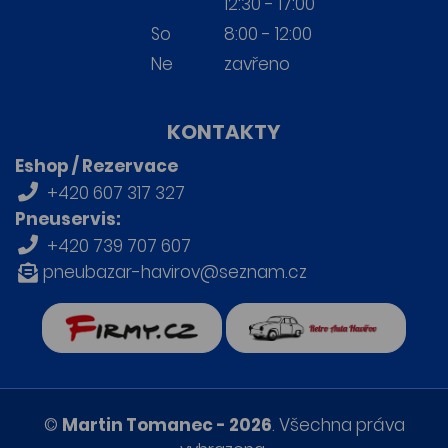
12:30 - 17:00
So
8:00 - 12:00
Ne
zavřeno
KONTAKTY
Eshop / Rezervace
+420 607 317 327
Pneuservis:
+420 739 707 607
pneubazar-havirov@seznam.cz
firmy.cz
Retro auta Havířov
©
Martin Tomanec - 2026
. Všechna práva