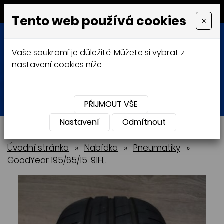
MENU
Tento web používá cookies
×
Vaše soukromí je důležité. Můžete si vybrat z
nastavení cookies níže.
Přihlásit
Košík
0
0 Kč
PŘIJMOUT VŠE
Nastavení
NABÍDKA
Odmítnout
Úvodní stránka
»
Nabídka
»
Pneumatiky
»
GoodYear 195/65/15 .91H,.