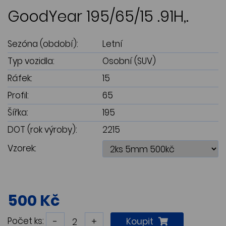
GoodYear 195/65/15 .91H,.
Sezóna (období):
Letní
Typ vozidla:
Osobní (SUV)
Ráfek:
15
Profil:
65
Šířka:
195
DOT (rok výroby):
2215
Vzorek:
500 Kč
Počet ks:
-
+
Koupit