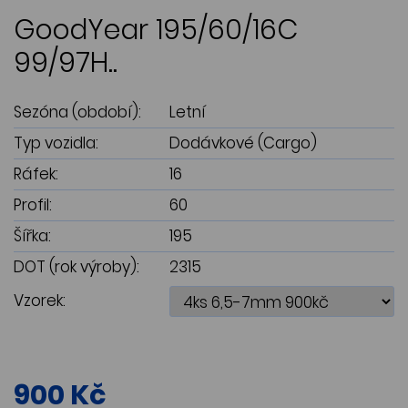
GoodYear 195/60/16C
99/97H..
Sezóna (období):
Letní
Typ vozidla:
Dodávkové (Cargo)
Ráfek:
16
Profil:
60
Šířka:
195
DOT (rok výroby):
2315
Vzorek:
900 Kč