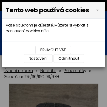
MENU
Tento web používá cookies
×
Vaše soukromí je důležité. Můžete si vybrat z
nastavení cookies níže.
Přihlásit
Košík
0
0 Kč
PŘIJMOUT VŠE
Nastavení
NABÍDKA
Odmítnout
Úvodní stránka
»
Nabídka
»
Pneumatiky
»
GoodYear 195/60/16C 99/97H..