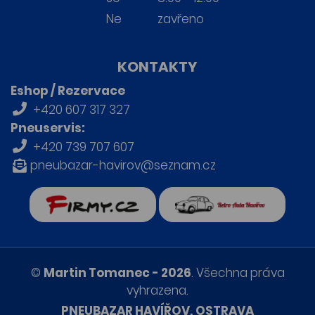
Ne
zavřeno
KONTAKTY
Eshop / Rezervace
+420 607 317 327
Pneuservis:
+420 739 707 607
pneubazar-havirov@seznam.cz
firmy.cz
Retro auta Havířov
©
Martin Tomanec - 2026
. Všechna práva
vyhrazena.
PNEUBAZAR HAVÍŘOV, OSTRAVA