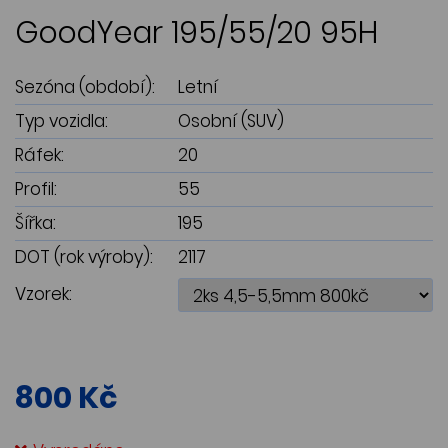
GoodYear 195/55/20 95H
Sezóna (období):
Letní
Typ vozidla:
Osobní (SUV)
Ráfek:
20
Profil:
55
Šířka:
195
DOT (rok výroby):
2117
Vzorek:
800 Kč