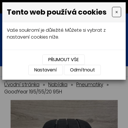
MENU
Tento web používá cookies
×
Vaše soukromí je důležité. Můžete si vybrat z
nastavení cookies níže.
Přihlásit
Košík
0
0 Kč
PŘIJMOUT VŠE
Nastavení
NABÍDKA
Odmítnout
Úvodní stránka
»
Nabídka
»
Pneumatiky
»
GoodYear 195/55/20 95H