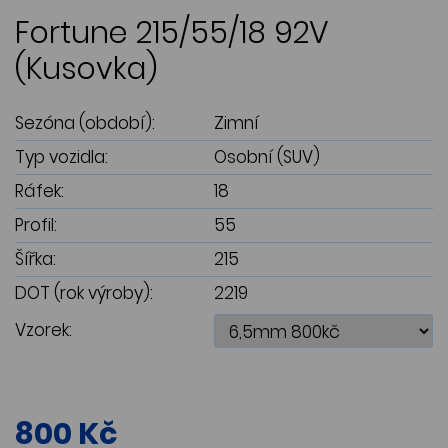
Fortune 215/55/18 92V
(Kusovka)
Sezóna (období):
Zimní
Typ vozidla:
Osobní (SUV)
Ráfek:
18
Profil:
55
Šířka:
215
DOT (rok výroby):
2219
Vzorek:
800 Kč