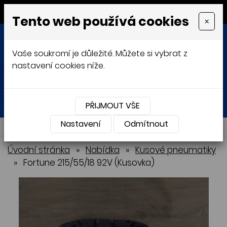
MENU
Tento web používá cookies
×
Vaše soukromí je důležité. Můžete si vybrat z
nastavení cookies níže.
Přihlásit
Košík
0
0 Kč
PŘIJMOUT VŠE
Nastavení
NABÍDKA
Odmítnout
Úvodní stránka
»
Nabídka
»
Kusové pneumatiky
»
Fortune 215/55/18 92V (Kusovka)