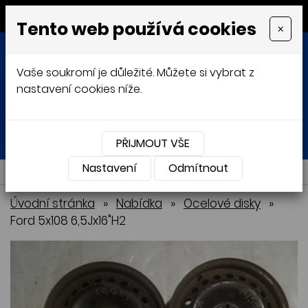
MENU
Tento web používá cookies
×
Vaše soukromí je důležité. Můžete si vybrat z
nastavení cookies níže.
Přihlásit
Košík
0
0 Kč
PŘIJMOUT VŠE
Nastavení
NABÍDKA
Odmítnout
Úvodní stránka
»
Nabídka
»
Ocelové disky
»
Ford 5x108 6,5Jx16"H2