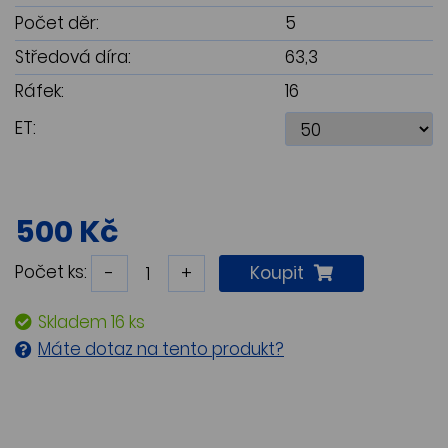
Počet děr:
5
Středová díra:
63,3
Ráfek:
16
ET:
500 Kč
Počet ks:
-
+
Koupit
Skladem 16 ks
Máte dotaz na tento produkt?