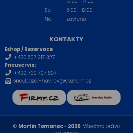
12:30 - 17:00
So
8:00 - 12:00
Ne
zavřeno
KONTAKTY
Eshop / Rezervace
+420 607 317 327
Pneuservis:
+420 739 707 607
pneubazar-havirov@seznam.cz
firmy.cz
Retro auta Havířov
©
Martin Tomanec - 2026
. Všechna práva