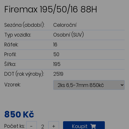
Firemax 195/50/16 88H
Sezóna (období):
Celoroční
Typ vozidla:
Osobní (SUV)
Ráfek:
16
Profil:
50
Šířka:
195
DOT (rok výroby):
2519
Vzorek:
850 Kč
Počet ks:
-
+
Koupit