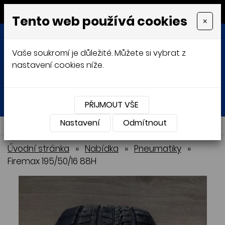
MENU
Tento web používá cookies
×
Vaše soukromí je důležité. Můžete si vybrat z
nastavení cookies níže.
Přihlásit
Košík
0
0 Kč
PŘIJMOUT VŠE
Nastavení
NABÍDKA
Odmítnout
Úvodní stránka
»
Nabídka
»
Pneumatiky
»
Firemax 195/50/16 88H